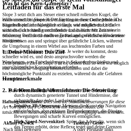
Was ist das Kern-Gameplay?
Leitfaden für das erste Mal
Slope 3 setzt dich ans Steuer einer schnell rollenden Kugel, die
Willkommen bei Slope 3! Der Einstieg in dieses aufregende 3D-
einen unendlich generierten Hang hinunterrast. Deine Mission ist
Kugelrollspiel ist unglaublich einfach, und mit diesem Leitfaden
trügerisch einfach: Navigiere so lange wie möglich durch die
wirst du dich schnell zurechtfinden und in kürzester Zeit wie ein
tückische, sich ständig verändernde Landschaft. Mit intuitiver
erfahrener Profi durch endlose Tunnel und gefährliche Hindernisse
Steuerung weichst du durch enge Passagen, weichst unerwarteten
navigieren.
Hindernissen aus und springst über gefährliche Lücken, während
die Umgebung in einem Wirbel aus leuchtenden Farben und
1. Deine Mission: Das Ziel
hypnotischen Mustern vorbeizieht. Je weiter du kommst, desto
schneller wird es, und desto anspruchsvoller werden die
Wendungen, was Entscheidungen in Sekundenbruchteilen und
Dein primäres Ziel in Slope 3 ist es, deinen Ball so weit wie möglich
unerschütterliche Konzentration erfordert.
eine unendliche Steigung hinunterzuführen und dabei die
höchstmögliche Punktzahl zu erzielen, während du alle Gefahren
Hauptmerkmale
vermeidest.
2. Das Kommando übernehmen: Die Steuerung
Endlose Rolling Action:
Erlebe eine nie endende Reise
durch dynamisch generierte Tunnel und Hindernisse, die
sicherstellt, dass jeder Lauf einzigartig ist.
Haftungsausschluss:
Dies sind die Standardsteuerungen für diese
Intuitive 3D-Steuerung:
Meistere die Kunst der Navigation
Art von Spiel auf PC-Browsern mit Tastatur/Maus. Die
mit einfachen, aber präzisen Bedienelementen, die flüssige
tatsächlichen Steuerungen können sich geringfügig unterscheiden.
Bewegungen und scharfe Kurven ermöglichen.
High-Speed-Nervenkitzel:
Spüre das Adrenalin, wenn sich
Aktion / Zweck
Taste(n) / Geste
das Tempo erhöht, deine Reflexe testet und deine Grenzen
Nach links bewegen
A oder Pfeiltaste links