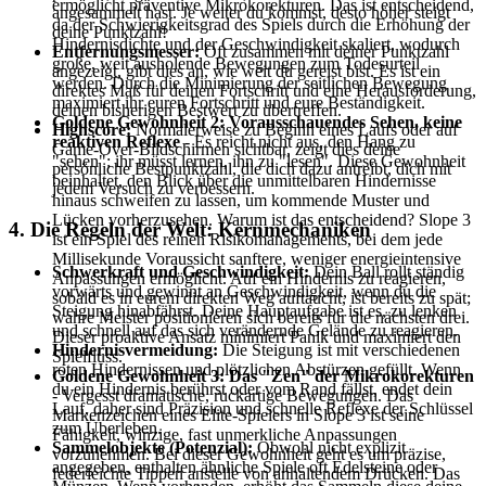
ermöglicht präventive Mikrokorekturen. Das ist entscheidend,
angesammelt hast. Je weiter du kommst, desto höher steigt
da der Schwierigkeitsgrad des Spiels durch die Erhöhung der
deine Punktzahl!
Hindernisdichte und der Geschwindigkeit skaliert, wodurch
Entfernungsmesser:
Oft zusammen mit deiner Punktzahl
große, weit ausholende Bewegungen zum Todesurteil
angezeigt, gibt dies an, wie weit du gereist bist. Es ist ein
werden. Durch die Minimierung der seitlichen Bewegung
direktes Maß für deinen Fortschritt und eine Herausforderung,
maximiert ihr euren Fortschritt und eure Beständigkeit.
deinen bisherigen Bestwert zu übertreffen.
Goldene Gewohnheit 2: Vorausschauendes Sehen, keine
Highscore:
Normalerweise zu Beginn eines Laufs oder auf
reaktiven Reflexe
- Es reicht nicht aus, den Hang zu
Game-Over-Bildschirmen sichtbar, zeigt dies deine
"sehen"; ihr müsst lernen, ihn zu "lesen". Diese Gewohnheit
persönliche Bestpunktzahl, die dich dazu antreibt, dich mit
beinhaltet, den Blick über die unmittelbaren Hindernisse
jedem Versuch zu verbessern.
hinaus schweifen zu lassen, um kommende Muster und
Lücken vorherzusehen. Warum ist das entscheidend? Slope 3
4. Die Regeln der Welt: Kernmechaniken
ist ein Spiel des reinen Risikomanagements, bei dem jede
Millisekunde Voraussicht sanftere, weniger energieintensive
Schwerkraft und Geschwindigkeit:
Dein Ball rollt ständig
Anpassungen ermöglicht. Auf ein Hindernis zu reagieren,
vorwärts und gewinnt an Geschwindigkeit, wenn du die
sobald es in eurem direkten Weg auftaucht, ist bereits zu spät;
Steigung hinabfährst. Deine Hauptaufgabe ist es, zu lenken
wahre Meister positionieren sich bereits für die nächsten drei.
und schnell auf das sich verändernde Gelände zu reagieren.
Dieser proaktive Ansatz minimiert Panik und maximiert den
Hindernisvermeidung:
Die Steigung ist mit verschiedenen
Spielfluss.
roten Hindernissen und plötzlichen Abstürzen gefüllt. Wenn
Goldene Gewohnheit 3: Das "Zen" der Mikrokorekturen
du ein Hindernis berührst oder vom Rand fällst, endet dein
- Vergesst dramatische, ruckartige Bewegungen. Das
Lauf, daher sind Präzision und schnelle Reflexe der Schlüssel
Markenzeichen eines Elite-Spielers in Slope 3 ist seine
zum Überleben.
Fähigkeit, winzige, fast unmerkliche Anpassungen
Sammelobjekte (Potenzial):
Obwohl nicht explizit
vorzunehmen. Bei dieser Gewohnheit geht es um präzise,
angegeben, enthalten ähnliche Spiele oft Edelsteine oder
federleichte Tippen anstelle von anhaltendem Drücken. Das