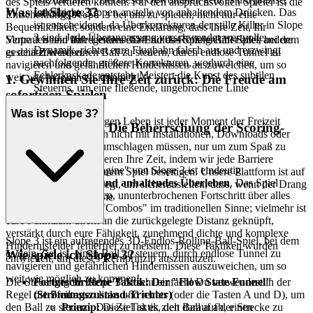
des Spiels vertiefen können. Für den anspruchsvollen Spieler ist die
Was ist Slope 3?
federleichte Tippen anstelle von anhaltendem Drücken. Das
Entscheidung,
bei uns zu spielen, nicht nur eine
Slope 3
ist entscheidend, da Überkorrekturen der stille Killer in Slope
Bequemlichkeit, sondern eine Erklärung, dass Ihre Zeit, Ihr
3 sind. Jede Überanpassung verschwendet wertvolle
Slope 3 ist ein aufregendes 3D-Endlos-Rolling-Ball-Spiel, bei dem
Vertrauen und Ihre Leidenschaft für das Spielen über alles andere
Dynamik, richtet eure Flugbahn falsch aus und erzwingt
es dein Ziel ist, einen Ball zu steuern, durch endlose Tunnel zu
geschätzt werden.
nachfolgende, größere Korrekturen, wodurch eine
navigieren und gefährlichen Hindernissen auszuweichen, um so
Fehlerkaskade entsteht. Meistert die Kunst des subtilen
weit wie möglich zu kommen!
1. Gewinnen Sie Ihre Zeit zurück: Die Freude am
Steuerns, um eine fließende, ungebrochene Linie
sofortigen Spielen
beizubehalten.
Was ist Slope 3?
In unserem schnelllebigen Leben ist jeder Moment der Freizeit
2. Elite-Taktiken: Die Beherrschung der Scoring-
kostbar. Sie sollten sich nicht mit Installationen, Downloads oder
Engine
endlosen Updates herumschlagen müssen, nur um zum Spaß zu
gelangen. Wir respektieren Ihre Zeit, indem wir jede Barriere
Die Kern-"Scoring-Engine" von Slope 3 ist eindeutig
zwischen Ihnen und Ihrem Spiel beseitigen. Unsere Plattform ist auf
Risikomanagement und anhaltendes Überleben
. Das Spiel
Unmittelbarkeit ausgelegt, um sicherzustellen, dass, wenn der Drang
belohnt kontinuierlichen, ununterbrochenen Fortschritt über alles
zu spielen zuschlägt, Sie
andere. Es gibt keine "Combos" im traditionellen Sinne; vielmehr ist
eure Punktzahl direkt an die zurückgelegte Distanz geknüpft,
verstärkt durch eure Fähigkeit, zunehmend dichte und komplexe
Slope 3 ist ein aufregendes 3D-Endlos-Rolling-Ball-Spiel, bei dem
Hindernisfelder fehlerfrei zu meistern. Diese Taktiken wurden
es dein Ziel ist, einen Ball zu steuern, durch endlose Tunnel zu
Wie spiele ich Slope 3?
entwickelt, um dieses Kernprinzip auszunutzen.
navigieren und gefährlichen Hindernissen auszuweichen, um so
weit wie möglich zu kommen!
Fortgeschrittene Taktik: Der "Flow State Funnel"
Die Steuerung für Slope 3 ist sehr einfach! Du verwendest in der
(Strömungszustand-Trichter)
Regel die Pfeiltasten links und rechts (oder die Tasten A und D), um
Prinzip:
Diese Taktik zielt darauf ab, einen
den Ball zu steuern. Das Ziel ist es, den Ball auf der Strecke zu