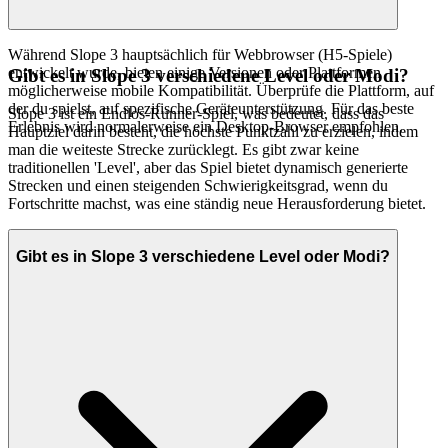
Während Slope 3 hauptsächlich für Webbrowser (H5-Spiele)
entwickelt wurde, bieten einige Versionen oder Plattformen
Gibt es in Slope 3 verschiedene Level oder Modi?
möglicherweise mobile Kompatibilität. Überprüfe die Plattform, auf
der du spielst, auf spezifische Geräteunterstützung. Für das beste
Slope 3 ist ein Endlos-Runner-Spiel, was bedeutet, dass das
Erlebnis wird normalerweise ein Desktop-Browser empfohlen.
Hauptziel darin besteht, die höchste Punktzahl zu erzielen, indem
man die weiteste Strecke zurücklegt. Es gibt zwar keine
traditionellen 'Level', aber das Spiel bietet dynamisch generierte
Strecken und einen steigenden Schwierigkeitsgrad, wenn du
Fortschritte machst, was eine ständig neue Herausforderung bietet.
Gibt es in Slope 3 verschiedene Level oder Modi?