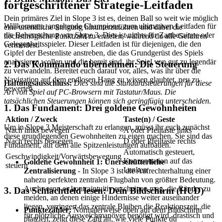
fortgeschrittener Strategie-Leitfaden
Dein primäres Ziel in Slope 3 ist es, deinen Ball so weit wie möglich
Willkommen, angehende Champions, zum ultimativen Leitfaden für
eine unendliche Steigung hinunterzuführen und dabei die
die Beherrschung von Slope 3. Dies ist nichts für Zartbesaitete oder
höchstmögliche Punktzahl zu erzielen, während du alle Gefahren
Gelegenheitsspieler. Dieser Leitfaden ist für diejenigen, die den
vermeidest.
Gipfel der Bestenliste anstreben, die das Grundgerüst des Spiels
analysieren wollen und die bereit sind, ihr Spiel von gut zu legendär
2. Das Kommando übernehmen: Die Steuerung
zu verwandeln. Bereitet euch darauf vor, alles, was ihr über die
Navigation auf dem endlosen Hang zu wissen glaubtet, neu zu
Haftungsausschluss:
Dies sind die Standardsteuerungen für diese
bewerten.
Art von Spiel auf PC-Browsern mit Tastatur/Maus. Die
tatsächlichen Steuerungen können sich geringfügig unterscheiden.
1. Das Fundament: Drei goldene Gewohnheiten
Aktion / Zweck
Taste(n) / Geste
Um in Slope 3 Meisterschaft zu erlangen, müsst ihr euch zunächst
Nach links bewegen
A oder Pfeiltaste links
diese grundlegenden Gewohnheiten zu eigen machen. Sie sind das
Nach rechts bewegen
D oder Pfeiltaste rechts
Fundament, auf dem alle Spitzenleistungen aufbauen.
Automatisch gesteuert,
Geschwindigkeit/Vorwärtsbewegung
Konzentration auf das
Goldene Gewohnheit 1: Unerschütterliche
steuern
Lenken
Zentralisierung
- In Slope 3 ist die Aufrechterhaltung einer
nahezu perfekten zentralen Flugbahn von größter Bedeutung.
Auch wenn es kontraintuitiv erscheinen mag, die Ränder zu
3. Das Schlachtfeld lesen: Dein Bildschirm (HUD)
meiden, an denen einige Hindernisse weiter auseinander
liegen, verringert das zentrale Bleiben die Reaktionszeit, die
Punktezähler:
Normalerweise oben auf dem Bildschirm
für plötzliche Ausweichmanöver benötigt wird, drastisch und
platziert, zeigt diese Zahl an, wie viele Punkte du