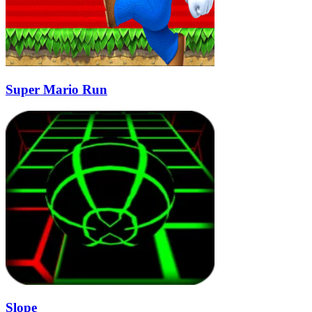
Super Mario Run
Slope