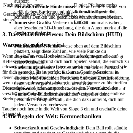
ausreizt.
Nach rechts bewegen
D oder Pfeiltaste rechts
Herausfordernde Hindernisse:
Triff auf eine Vielzahl von
Automatisch gesteuert,
gefährlichen Barrieren und plötzlichen Abstürzen, die
Geschwindigkeit/Vorwärtsbewegung
Konzentration auf das
schnelles Denken und geschicktes Manövrieren erfordern.
steuern
Lenken
Immersive Grafik:
Verliere dich in der minimalistischen,
aber fesselnden 3D-Umgebung, die dein Augenmerk auf die
Straße vor dir lenkt.
3. Das Schlachtfeld lesen: Dein Bildschirm (HUD)
Warum du es lieben wirst
Punktezähler:
Normalerweise oben auf dem Bildschirm
platziert, zeigt diese Zahl an, wie viele Punkte du
Wenn du ein Fan von Hochoktan-Herausforderungen, die auf
angesammelt hast. Je weiter du kommst, desto höher steigt
Reflexen basieren, bist und dich nach Spielen sehnst, die einfach zu
deine Punktzahl!
erlernen, aber unglaublich schwer zu meistern sind, ist Slope 3 wie
Entfernungsmesser:
Oft zusammen mit deiner Punktzahl
für dich gemacht. Es ist perfekt für kurze Gaming-Sessions, in
angezeigt, gibt dies an, wie weit du gereist bist. Es ist ein
denen du einen sofortigen Ausbruch von Aufregung suchst, oder
direktes Maß für deinen Fortschritt und eine Herausforderung,
wenn du entschlossen bist, deinen letzten Highscore zu übertreffen.
deinen bisherigen Bestwert zu übertreffen.
Dieses Spiel wird jeden ansprechen, der den Nervenkitzel der
Highscore:
Normalerweise zu Beginn eines Laufs oder auf
Geschwindigkeit, die Befriedigung der Präzision und das endlose
Game-Over-Bildschirmen sichtbar, zeigt dies deine
Streben nach Perfektion liebt.
persönliche Bestpunktzahl, die dich dazu antreibt, dich mit
jedem Versuch zu verbessern.
Tauche noch heute in die Welt von Slope 3 ein und erschaffe deine
Legende!
4. Die Regeln der Welt: Kernmechaniken
Schwerkraft und Geschwindigkeit:
Dein Ball rollt ständig