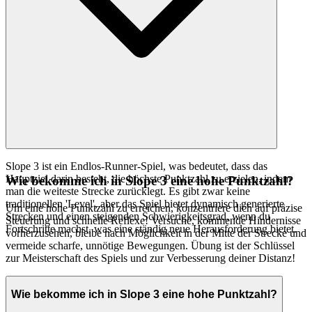
Slope 3 ist ein Endlos-Runner-Spiel, was bedeutet, dass das
Hauptziel darin besteht, die höchste Punktzahl zu erzielen, indem
Wie bekomme ich in Slope 3 eine hohe Punktzahl?
man die weiteste Strecke zurücklegt. Es gibt zwar keine
traditionellen 'Level', aber das Spiel bietet dynamisch generierte
Um eine hohe Punktzahl zu erreichen, konzentriere dich auf präzise
Strecken und einen steigenden Schwierigkeitsgrad, wenn du
Steuerung und schnelle Reflexe! Versuche, kommende Hindernisse
Fortschritte machst, was eine ständig neue Herausforderung bietet.
vorherzusehen, bleibe nach Möglichkeit in der Mitte der Strecke und
vermeide scharfe, unnötige Bewegungen. Übung ist der Schlüssel
zur Meisterschaft des Spiels und zur Verbesserung deiner Distanz!
Wie bekomme ich in Slope 3 eine hohe Punktzahl?