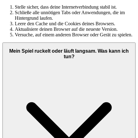
Stelle sicher, dass deine Internetverbindung stabil ist.
Schließe alle unnötigen Tabs oder Anwendungen, die im
Hintergrund laufen.
Leere den Cache und die Cookies deines Browsers.
Aktualisiere deinen Browser auf die neueste Version.
Versuche, auf einem anderen Browser oder Gerät zu spielen.
Mein Spiel ruckelt oder läuft langsam. Was kann ich
tun?