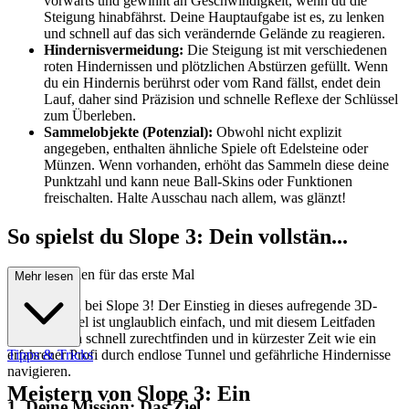
vorwärts und gewinnt an Geschwindigkeit, wenn du die
Steigung hinabfährst. Deine Hauptaufgabe ist es, zu lenken
und schnell auf das sich verändernde Gelände zu reagieren.
Hindernisvermeidung:
Die Steigung ist mit verschiedenen
roten Hindernissen und plötzlichen Abstürzen gefüllt. Wenn
du ein Hindernis berührst oder vom Rand fällst, endet dein
Lauf, daher sind Präzision und schnelle Reflexe der Schlüssel
zum Überleben.
Sammelobjekte (Potenzial):
Obwohl nicht explizit
angegeben, enthalten ähnliche Spiele oft Edelsteine oder
Münzen. Wenn vorhanden, erhöht das Sammeln diese deine
Punktzahl und kann neue Ball-Skins oder Funktionen
freischalten. Halte Ausschau nach allem, was glänzt!
So spielst du Slope 3: Dein vollstän...
diger Leitfaden für das erste Mal
Mehr lesen
Willkommen bei Slope 3! Der Einstieg in dieses aufregende 3D-
Kugelrollspiel ist unglaublich einfach, und mit diesem Leitfaden
wirst du dich schnell zurechtfinden und in kürzester Zeit wie ein
erfahrener Profi durch endlose Tunnel und gefährliche Hindernisse
Tipps & Tricks
navigieren.
Meistern von Slope 3: Ein
1. Deine Mission: Das Ziel