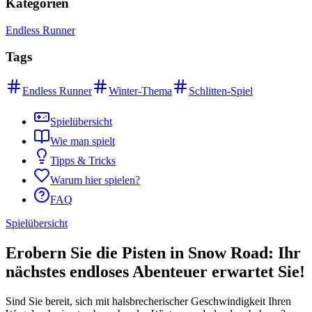
Kategorien
Endless Runner
Tags
Endless Runner
Winter-Thema
Schlitten-Spiel
Spielübersicht
Wie man spielt
Tipps & Tricks
Warum hier spielen?
FAQ
Spielübersicht
Erobern Sie die Pisten in Snow Road: Ihr
nächstes endloses Abenteuer erwartet Sie!
Sind Sie bereit, sich mit halsbrecherischer Geschwindigkeit Ihren