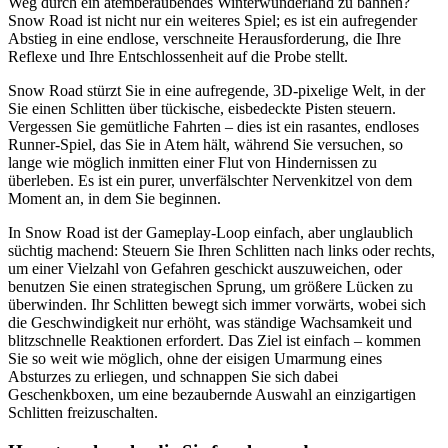
Weg durch ein atemberaubendes Winterwunderland zu bahnen?
Snow Road ist nicht nur ein weiteres Spiel; es ist ein aufregender
Abstieg in eine endlose, verschneite Herausforderung, die Ihre
Reflexe und Ihre Entschlossenheit auf die Probe stellt.
Snow Road stürzt Sie in eine aufregende, 3D-pixelige Welt, in der
Sie einen Schlitten über tückische, eisbedeckte Pisten steuern.
Vergessen Sie gemütliche Fahrten – dies ist ein rasantes, endloses
Runner-Spiel, das Sie in Atem hält, während Sie versuchen, so
lange wie möglich inmitten einer Flut von Hindernissen zu
überleben. Es ist ein purer, unverfälschter Nervenkitzel von dem
Moment an, in dem Sie beginnen.
In Snow Road ist der Gameplay-Loop einfach, aber unglaublich
süchtig machend: Steuern Sie Ihren Schlitten nach links oder rechts,
um einer Vielzahl von Gefahren geschickt auszuweichen, oder
benutzen Sie einen strategischen Sprung, um größere Lücken zu
überwinden. Ihr Schlitten bewegt sich immer vorwärts, wobei sich
die Geschwindigkeit nur erhöht, was ständige Wachsamkeit und
blitzschnelle Reaktionen erfordert. Das Ziel ist einfach – kommen
Sie so weit wie möglich, ohne der eisigen Umarmung eines
Absturzes zu erliegen, und schnappen Sie sich dabei
Geschenkboxen, um eine bezaubernde Auswahl an einzigartigen
Schlitten freizuschalten.