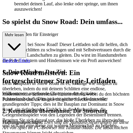
beendet deinen Lauf, also lenke oder springe, um ihnen
auszuweichen!
So spielst du Snow Road: Dein umfass...
ender Leitfaden für Einsteiger
Mehr lesen
Willkommen bei Snow Road! Dieser Leitfaden soll dir helfen, dich
auf deinen Schlitten zu schwingen und mit Selbstvertrauen durch die
verschneiten Landschaften zu gleiten. Du wirst im Handumdrehen
die Pisten meistern und Hindernissen wie ein Profi ausweichen!
Tipps & Tricks
1. Deine Mission: Das Ziel
Snow Road meistern: Ein
fortgeschrittener Strategie-Leitfaden
Dein Hauptziel in Snow Road ist es, so lange wie möglich zu
überleben, indem du mit deinem Schlitten eine endlose,
Willkommen, angehende Champions der digitalen
hindernisreiche Schneestraße hinunterfährst, wobei du den höchsten
Schneelandschaft. Dies ist kein weiterer Leitfaden voller
Punktestand und die längste mögliche Strecke anstrebst.
grundlegender Tipps; dies ist Ihr Bauplan zur Dominanz in Snow
Road, ein tiefgehender Einblick in die Mechaniken, die
2. Kommando übernehmen: Die Steuerung
Gelegenheitsspieler von den Legenden der Bestenlisten trennen.
Bereiten Sie sich darauf vor, das bloße Überleben zu überwinden
Haftungsausschluss:
Dies sind die Standard-Steuerungen für diese
und sich auf eine Reise zur wahren Meisterschaft zu begeben.
Art von Spiel im PC-Browser mit Tastatur/Maus. Die tatsächlichen
Steuerungen können leicht abweichen.