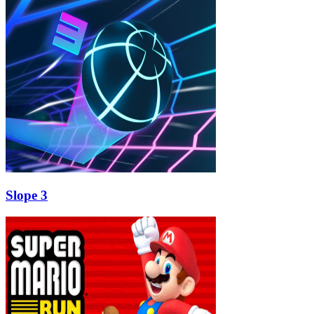
Slope 3