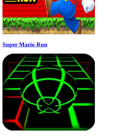
Super Mario Run