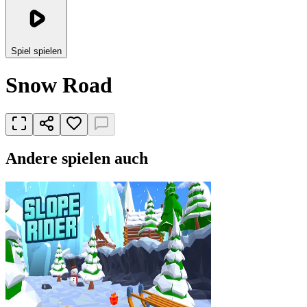
Spiel spielen
Snow Road
Andere spielen auch