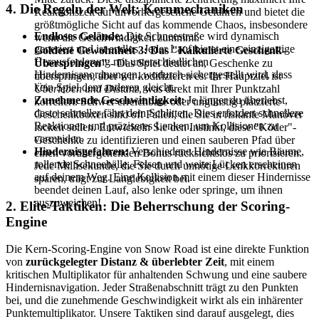
4. Die Regeln der Welt: Kernmechaniken
Reaktionszeit auf unvorhergesehene Gefahren und bietet die
größtmögliche Sicht auf das kommende Chaos, insbesondere
Endloses Gelände:
Die Schneestraße wird dynamisch
wenn die Geschwindigkeit zunimmt.
generiert und ist endlos. Jeder Lauf bietet eine einzigartige
Goldene Gewohnheit 3: Das "Kalkulierte Geschenk-
Herausforderung mit unterschiedlichen
Überspringen"
- Das Spiel deutet an, Geschenke zu
Hindernisanordnungen, wodurch sichergestellt wird, dass
überspringen, aber wir kodifizieren es. Ihr Hauptziel ist
kein Spiel dem anderen gleicht.
Überleben und Distanz
, was direkt mit Ihrer Punktzahl
Zunehmende Geschwindigkeit:
Je länger du überlebst,
korreliert. Schwer erreichbare oder ungünstig platzierte
desto schneller fährt dein Schlitten. Dies erfordert schnellere
Geschenkboxen sind oft Fallen, die Sie in riskante Manöver
Reaktionen und präziseres Lenken, um Kollisionen zu
locken sollen. Entwickeln Sie den Instinkt, diese "Köder"-
vermeiden.
Geschenke zu identifizieren und einen sauberen Pfad über
Hindernisgefahren:
Verschiedene Hindernisse wie Bäume,
einen vorübergehenden Bonus rücksichtslos zu priorisieren.
rollende Schneebälle, Felsen und weite Lücken erscheinen
Jede Millisekunde, die Sie durch unnötige Lenkkorrekturen
auf deinem Weg. Eine Kollision mit einem dieser Hindernisse
sparen, trägt zur Langlebigkeit bei.
beendet deinen Lauf, also lenke oder springe, um ihnen
auszuweichen!
2. Elite-Taktiken: Die Beherrschung der Scoring-
Engine
Die Kern-Scoring-Engine von Snow Road ist eine direkte Funktion
von
zurückgelegter Distanz & überlebter Zeit
, mit einem
kritischen Multiplikator für anhaltenden Schwung und eine saubere
Hindernisnavigation. Jeder Straßenabschnitt trägt zu den Punkten
bei, und die zunehmende Geschwindigkeit wirkt als ein inhärenter
Punktemultiplikator. Unsere Taktiken sind darauf ausgelegt, dies