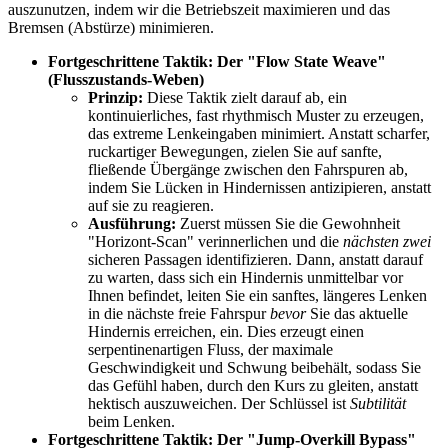
auszunutzen, indem wir die Betriebszeit maximieren und das
Bremsen (Abstürze) minimieren.
Fortgeschrittene Taktik: Der "Flow State Weave"
(Flusszustands-Weben)
Prinzip:
Diese Taktik zielt darauf ab, ein
kontinuierliches, fast rhythmisch Muster zu erzeugen,
das extreme Lenkeingaben minimiert. Anstatt scharfer,
ruckartiger Bewegungen, zielen Sie auf sanfte,
fließende Übergänge zwischen den Fahrspuren ab,
indem Sie Lücken in Hindernissen antizipieren, anstatt
auf sie zu reagieren.
Ausführung:
Zuerst müssen Sie die Gewohnheit
"Horizont-Scan" verinnerlichen und die
nächsten zwei
sicheren Passagen identifizieren. Dann, anstatt darauf
zu warten, dass sich ein Hindernis unmittelbar vor
Ihnen befindet, leiten Sie ein sanftes, längeres Lenken
in die nächste freie Fahrspur
bevor
Sie das aktuelle
Hindernis erreichen, ein. Dies erzeugt einen
serpentinenartigen Fluss, der maximale
Geschwindigkeit und Schwung beibehält, sodass Sie
das Gefühl haben, durch den Kurs zu gleiten, anstatt
hektisch auszuweichen. Der Schlüssel ist
Subtilität
beim Lenken.
Fortgeschrittene Taktik: Der "Jump-Overkill Bypass"