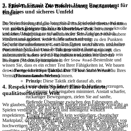
3. Spielen Sie mit Zuversicht: Unser Engagement für
2. Elite-Taktiken: Die Beherrschung der Scoring-
ein faires und sicheres Umfeld
Engine
Ihr Seelenfrieden und die Integrität Ihres Spielerlebnisses sind uns
Die Kern-Scoring-Engine von Snow Road ist eine direkte Funktion
von größter Bedeutung. Wir sind bestrebt, eine sichere, respektvolle
von
zurückgelegter Distanz & überlebter Zeit
, mit einem
und faire Umgebung zu schaffen, in der Ihre Erfolge wirklich
kritischen Multiplikator für anhaltenden Schwung und eine saubere
verdient und gefeiert werden. Wir setzen robuste
Hindernisnavigation. Jeder Straßenabschnitt trägt zu den Punkten
Sicherheitsmaßnahmen ein, um Ihre Daten zu schützen, und halten
bei, und die zunehmende Geschwindigkeit wirkt als ein inhärenter
eine strikte Null-Toleranz-Politik gegenüber Betrug ein, um
Punktemultiplikator. Unsere Taktiken sind darauf ausgelegt, dies
sicherzustellen, dass jeder Sieg legitim und jeder Wettbewerb rein
auszunutzen, indem wir die Betriebszeit maximieren und das
ist. Jagen Sie den Spitzenplatz in der
-Bestenliste und
Snow Road
Bremsen (Abstürze) minimieren.
wissen Sie, dass es ein echter Test Ihrer Fähigkeiten ist. Wir bauen
den sicheren, fairen Spielplatz, damit Sie sich auf den Aufbau Ihres
Fortgeschrittene Taktik: Der "Flow State Weave"
Vermächtnisses konzentrieren können.
(Flusszustands-Weben)
Prinzip:
Diese Taktik zielt darauf ab, ein
4. Respekt vor dem Spieler: Eine kuratierte,
kontinuierliches, fast rhythmisch Muster zu erzeugen,
das extreme Lenkeingaben minimiert. Anstatt scharfer,
qualitätsorientierte Welt
ruckartiger Bewegungen, zielen Sie auf sanfte,
fließende Übergänge zwischen den Fahrspuren ab,
Wir glauben, dass anspruchsvolle Spieler eine kuratierte Auswahl an
indem Sie Lücken in Hindernissen antizipieren, anstatt
Spielen verdienen, die ihre Zeit und Intelligenz wirklich
auf sie zu reagieren.
respektieren. Unsere Plattform ist kein weitläufiger, chaotischer
Ausführung:
Zuerst müssen Sie die Gewohnheit
Marktplatz; sie ist eine sorgfältig zusammengestellte Sammlung von
"Horizont-Scan" verinnerlichen und die
nächsten zwei
hochwertigen Titeln, die echten Spaß bieten. Wir wählen jedes Spiel
sicheren Passagen identifizieren. Dann, anstatt darauf
sorgfältig von Hand aus und stellen sicher, dass es unseren strengen