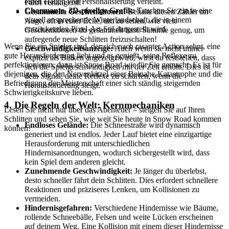
einen Hauch von Personalisierung verleiht.
Fahrt verlängerst!
Charmante, 3D-pixelige Grafik:
Tauchen Sie ein in eine
Gesammelte Geschenkboxen:
Behalte diesen Zähler im
visuell ansprechende Winterlandschaft, die in einem
Auge, oft in einer Ecke, um zu sehen, wie viele
entzückenden Pixel-Art-Stil dargestellt wird.
Geschenkboxen du gesammelt hast. Sammle genug, um
aufregende neue Schlitten freizuschalten!
Wenn Sie ein Spieler sind, der sich nach rasanter Action sehnt, eine
Geschwindigkeitsanzeige:
Auch wenn sie nicht immer
gute Herausforderung liebt und es genießt, seine Reflexe zu
explizit als Balken angezeigt wird, wirst du feststellen, dass
perfektionieren, dann ist Snow Road wie für Sie gemacht. Es ist für
sich die Spielgeschwindigkeit mit der Zeit erhöht. Dies ist
diejenigen, die den Nervenkitzel einer Beinahe-Katastrophe und die
dein Signal, deine Reflexe zu schärfen, wenn die
Befriedigung der Meisterschaft einer sich ständig steigernden
Herausforderung steigt.
Schwierigkeitskurve lieben.
4. Die Regeln der Welt: Kernmechaniken
Lesen Sie nicht nur über das Abenteuer – steigen Sie auf Ihren
Schlitten und sehen Sie, wie weit Sie heute in Snow Road kommen
Endloses Gelände:
Die Schneestraße wird dynamisch
können!
generiert und ist endlos. Jeder Lauf bietet eine einzigartige
Herausforderung mit unterschiedlichen
Hindernisanordnungen, wodurch sichergestellt wird, dass
kein Spiel dem anderen gleicht.
Zunehmende Geschwindigkeit:
Je länger du überlebst,
desto schneller fährt dein Schlitten. Dies erfordert schnellere
Reaktionen und präziseres Lenken, um Kollisionen zu
vermeiden.
Hindernisgefahren:
Verschiedene Hindernisse wie Bäume,
rollende Schneebälle, Felsen und weite Lücken erscheinen
auf deinem Weg. Eine Kollision mit einem dieser Hindernisse