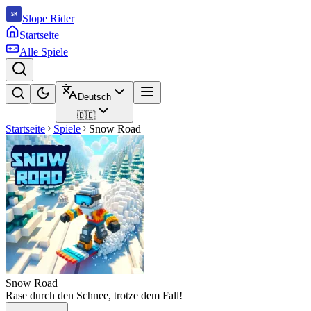
Slope Rider
Startseite
Alle Spiele
Deutsch
🇩🇪
Startseite
Spiele
Snow Road
Snow Road
Rase durch den Schnee, trotze dem Fall!