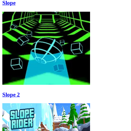
Slope
Slope 2