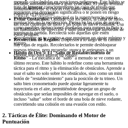
menudo colocándolas en posiciones peligrosas. Este hábito se
adelante automáticamente a gran velocidad. El juego termina
trata de
ignorar
conscientemente las cajas de regalo que
instantáneamente si chocas con algún obstáculo, ¡así que
requieren una desviación significativa o te ponen en riesgo
esquivar es primordial!
indebido. Tu objetivo principal es la supervivencia para la
Evitar Obstáculos:
Cuidado con los pinos, la caída de hielo,
puntuación, no la recolección. Piensa en las cajas de regalo
las rocas cubiertas de hielo y las bolas de nieve rodantes. Usa
como posibles distracciones diseñadas para romper tu flujo y
tus habilidades de dirección y salto para navegar alrededor de
terminar tu partida. Recolecta solo aquellas que estén
estos peligros.
directamente en tu camino o que requieran un ajuste mínimo y
Recolección de Regalos:
Dispersos a lo largo de tu camino
seguro.
hay cajas de regalo. Recolectarlos te permite desbloquear
nuevos trineos, pero recuerda: ¡nunca te arriesgues a un
Hábito de Oro 3: El "Salto de Restablecimiento de
choque solo para agarrar un regalo!
Ritmo"
- La mecánica de "salto" a menudo se ve como un
último recurso. Este hábito lo redefine como una herramienta
táctica para el ritmo y la eliminación de obstáculos. Aprende a
usar el salto no solo sobre los obstáculos, sino como un mini
botón de "restablecimiento" para la posición de tu trineo. Un
salto bien cronometrado puede ajustar ligeramente tu
trayectoria en el aire, permitiéndote despejar un grupo de
obstáculos que serían imposibles de navegar en el suelo, o
incluso "saltar" sobre el borde de una bola de nieve rodante,
convirtiendo una colisión en una evasión con estilo.
2. Tácticas de Élite: Dominando el Motor de
Puntuación