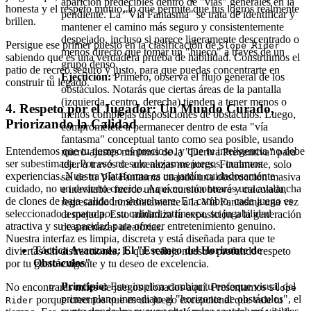
aparición predecibles dentro de "vías" generales en la
honesta y el respeto mutuo, lo que permite que tus logros realmente
pendiente. La "Vía Fantasma" se trata de identificar y
brillen.
mantener el camino más seguro y consistentemente
despejado, incluso si parece ligeramente descentrado o
Persigue ese primer puesto en la clasificación de
Slope Rider
menos directo que tomar un "hueco" a través de un
sabiendo que es una verdadera prueba de habilidad. Construimos el
grupo denso.
patio de recreo seguro y justo, para que puedas concentrarte en
Ejecución:
Primero, observa el flujo general de los
construir tu legado.
obstáculos. Notarás que ciertas áreas de la pantalla
(izquierda, centro, derecha) tienden a tener menos o
4. Respeto por el Jugador: Un Mundo Curado,
menos complejas disposiciones de obstáculos. Luego,
Priorizando la Calidad
comprométete a permanecer dentro de esta "vía
fantasma" conceptual tanto como sea posible, usando
Entendemos que tu tiempo es precioso, y que tu inteligencia no debe
micro-ajustes mínimos de la "Deriva Preventiva" para
ser subestimada. Por eso no solo alojamos juegos; curamos
tejer a través de amenazas menores. Finalmente, solo
experiencias. Nuestra plataforma es un jardín cuidadosamente
sal de tu Vía Fantasma cuando una obstrucción masiva
cuidado, no un desierto crecido. Aquí no encontrarás una avalancha
e inevitable fuerce una excursión breve y calculada,
de clones de baja calidad o shovelware. En cambio, cada juego es
regresando inmediatamente a la Vía Fantasma una vez
seleccionado a mano por su calidad intrínseca, su jugabilidad
despejada. Esto minimiza la exposición a la generación
atractiva y su capacidad para ofrecer entretenimiento genuino.
de amenazas aleatorias.
Nuestra interfaz es limpia, discreta y está diseñada para que te
Táctica Avanzada: El "Escaneo del Horizonte de
diviertas sin distracciones, lo que refleja nuestro profundo respeto
Obstáculos"
por tu gusto exigente y tu deseo de excelencia.
Principio:
Esto implica cambiar tu enfoque visual del
No encontrarás miles de juegos clonados aquí. Presentamos
Slope
primer plano inmediato al "horizonte de obstáculos", el
porque creemos que es un juego excepcional que vale tu
Rider