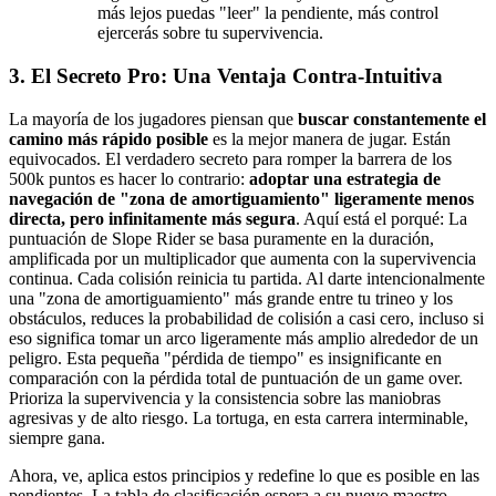
más lejos puedas "leer" la pendiente, más control
ejercerás sobre tu supervivencia.
3. El Secreto Pro: Una Ventaja Contra-Intuitiva
La mayoría de los jugadores piensan que
buscar constantemente el
camino más rápido posible
es la mejor manera de jugar. Están
equivocados. El verdadero secreto para romper la barrera de los
500k puntos es hacer lo contrario:
adoptar una estrategia de
navegación de "zona de amortiguamiento" ligeramente menos
directa, pero infinitamente más segura
. Aquí está el porqué: La
puntuación de Slope Rider se basa puramente en la duración,
amplificada por un multiplicador que aumenta con la supervivencia
continua. Cada colisión reinicia tu partida. Al darte intencionalmente
una "zona de amortiguamiento" más grande entre tu trineo y los
obstáculos, reduces la probabilidad de colisión a casi cero, incluso si
eso significa tomar un arco ligeramente más amplio alrededor de un
peligro. Esta pequeña "pérdida de tiempo" es insignificante en
comparación con la pérdida total de puntuación de un game over.
Prioriza la supervivencia y la consistencia sobre las maniobras
agresivas y de alto riesgo. La tortuga, en esta carrera interminable,
siempre gana.
Ahora, ve, aplica estos principios y redefine lo que es posible en las
pendientes. La tabla de clasificación espera a su nuevo maestro.