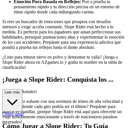
Emoción Pura Basada en Reflejos:
Pon a prueba tu
pensamiento rápido y tu dirección precisa en un entorno de
ritmo rápido donde cada milisegundo cuenta.
Si eres un buscador de emociones que prospera con desafíos
intensos y exige acción constante, Slope Rider está hecho a tu
medida. Es perfecto para los jugadores que aman perfeccionar sus
habilidades, perseguir puntuaciones altas y experimentar la emoción
de los casi accidentes. Prepárate para una experiencia adictiva que
pondrá a prueba tus reflejos hasta el límite absoluto.
¿Listo para triturar nieve en polvo y demostrar tu valía? ¡Juega a
Slope Rider ahora en AZgames.io y graba tu nombre en la tabla de
clasificación!
¡Juega a Slope Rider: Conquista los ...
Circuitos Mortales!
Leer más
¿Alguna vez soñaste con una aventura de trineo de alta velocidad y
adrenalina donde cada giro podría ser el último? Prepárate para
agarrar el manillar, ¡porque Slope Rider está aquí para ofrecerte un
Cómo jugar
viaje infinitamente emocionante a través de traicioneros paraísos
invernales!
Cómo Jugar a Slope Rider: Tu Guía