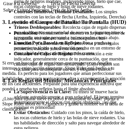
gama de peligros mortales, incluyendo pinos, hielo que cae,
Girar a la Derecha
Tecla de Flecha Derecha
rocas cubiertas de hielo y bolas de nieve rodantes.
Saltar / Evitar Obstáculos
Tecla de Flecha Arriba
Controles Intuitivos, Dominio Desafiante:
Los simples
controles con las teclas de flecha (Arriba, Izquierda, Derecha)
3. Leyendo el Campo de Batalla: Tu Pantalla (HUD)
facilitan el inicio, pero dificultan el dominio real.
Trineos Desbloqueables:
Recolecta cajas de regalo dispersas
para desbloquear una variedad de nuevos y elegantes trineos,
Puntuación:
Normalmente se muestra en la parte superior de
agregando un toque personal a tus escapadas cuesta abajo.
la pantalla, este número rastrea cuántos puntos has
Emoción Pura Basada en Reflejos:
Pon a prueba tu
acumulado. ¡Cuanto más tiempo sobrevivas y más regalos
pensamiento rápido y tu dirección precisa en un entorno de
recolectes, más alto subirá este número!
ritmo rápido donde cada milisegundo cuenta.
Contador de Cajas de Regalo:
Presta atención a este
indicador, generalmente cerca de tu puntuación, que muestra
Si eres un buscador de emociones que prospera con desafíos
cuántas cajas de regalo has recolectado. ¡Estos regalos son
intensos y exige acción constante, Slope Rider está hecho a tu
cruciales para desbloquear nuevos y elegantes trineos!
medida. Es perfecto para los jugadores que aman perfeccionar sus
habilidades, perseguir puntuaciones altas y experimentar la emoción
4. Las Reglas del Mundo: Mecánicas Principales
de los casi accidentes. Prepárate para una experiencia adictiva que
pondrá a prueba tus reflejos hasta el límite absoluto.
La Supervivencia es la Clave:
Tu trineo se mueve hacia
adelante automáticamente a gran velocidad. El juego termina
¿Listo para triturar nieve en polvo y demostrar tu valía? ¡Juega a
instantáneamente si chocas con algún obstáculo, ¡así que
Slope Rider ahora en AZgames.io y graba tu nombre en la tabla de
esquivar es primordial!
clasificación!
Evitar Obstáculos:
Cuidado con los pinos, la caída de hielo,
las rocas cubiertas de hielo y las bolas de nieve rodantes. Usa
tus habilidades de dirección y salto para navegar alrededor de
estos peligros.