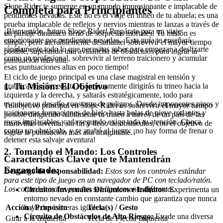
Slope Rider te sumerge en un mundo impresionante e implacable de
Completa para Principiantes
pendientes nevadas. Este no es el viaje en trineo de tu abuela; es una
prueba implacable de reflejos y nervios mientras te lanzas a través de
¡Bienvenido, futuro Slope Rider! Prepárate para un viaje
un paisaje dinámico lleno de sorpresas mortales. Tu misión es
emocionante por pendientes nevadas. ¡Esta guía te enseñará
simple, pero increíblemente desafiante: sobrevivir el mayor tiempo
rápidamente todo lo que necesitas saber para empezar a deslizarte
posible, superando una avalancha de obstáculos para lograr la
como un profesional, sobrevivir al terreno traicionero y acumular
puntuación más alta.
esas puntuaciones altas en poco tiempo!
El ciclo de juego principal es una clase magistral en tensión y
1. Tu Misión: El Objetivo
gratificación inmediata. Continuamente dirigirás tu trineo hacia la
izquierda y la derecha, y saltarás estratégicamente, todo para
esquivar un desafío constante de peligros. Desde imponentes pinos y
Tu objetivo principal en Slope Rider es sobrevivir el mayor tiempo
traicioneras formaciones de hielo hasta bolas de nieve rodantes y
posible dirigiendo hábilmente tu trineo a través de un país de las
rocas implacables, cada segundo exige toda tu atención. Choca
maravillas invernal sin fin y lleno de obstáculos, con el objetivo de
contra un obstáculo, y se acabó el juego: ¡no hay forma de frenar o
lograr la puntuación más alta imaginable.
detener esta salvaje aventura!
2. Tomando el Mando: Los Controles
Características Clave que te Mantendrán
Enganchado:
Descargo de responsabilidad:
Estos son los controles estándar
para este tipo de juego en un navegador de PC con teclado/ratón.
Los controles reales pueden ser ligeramente diferentes.
Circuitos Invernales Dinámicos e Infinitos:
Experimenta un
entorno nevado en constante cambio que garantiza que nunca
haya dos carreras iguales.
Acción / Propósito
Tecla(s) / Gesto
Circuito de Obstáculos de Alto Riesgo:
Evade una diversa
Girar a la Izquierda
Tecla de Flecha Izquierda