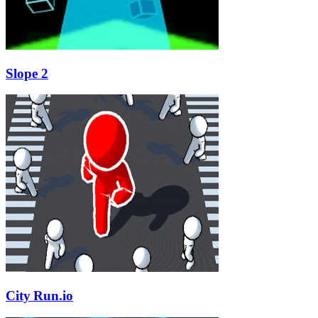
Slope 2
City Run.io