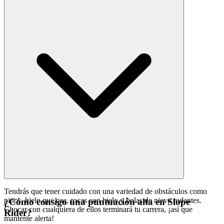
Tendrás que tener cuidado con una variedad de obstáculos como
pinos, hielo que cae, rocas con hielo y bolas de nieve rodantes.
¿Cómo consigo una puntuación alta en Slope
Chocar con cualquiera de ellos terminará tu carrera, ¡así que
Rider?
mantente alerta!