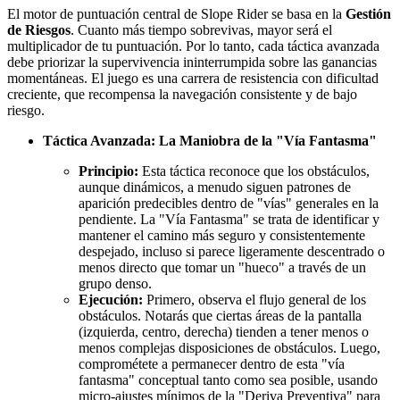
El motor de puntuación central de Slope Rider se basa en la
Gestión
de Riesgos
. Cuanto más tiempo sobrevivas, mayor será el
multiplicador de tu puntuación. Por lo tanto, cada táctica avanzada
debe priorizar la supervivencia ininterrumpida sobre las ganancias
momentáneas. El juego es una carrera de resistencia con dificultad
creciente, que recompensa la navegación consistente y de bajo
riesgo.
Táctica Avanzada: La Maniobra de la "Vía Fantasma"
Principio:
Esta táctica reconoce que los obstáculos,
aunque dinámicos, a menudo siguen patrones de
aparición predecibles dentro de "vías" generales en la
pendiente. La "Vía Fantasma" se trata de identificar y
mantener el camino más seguro y consistentemente
despejado, incluso si parece ligeramente descentrado o
menos directo que tomar un "hueco" a través de un
grupo denso.
Ejecución:
Primero, observa el flujo general de los
obstáculos. Notarás que ciertas áreas de la pantalla
(izquierda, centro, derecha) tienden a tener menos o
menos complejas disposiciones de obstáculos. Luego,
comprométete a permanecer dentro de esta "vía
fantasma" conceptual tanto como sea posible, usando
micro-ajustes mínimos de la "Deriva Preventiva" para