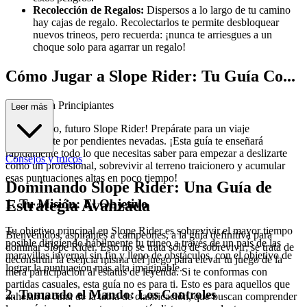
Recolección de Regalos:
Dispersos a lo largo de tu camino
hay cajas de regalo. Recolectarlos te permite desbloquear
nuevos trineos, pero recuerda: ¡nunca te arriesgues a un
choque solo para agarrar un regalo!
Cómo Jugar a Slope Rider: Tu Guía Co...
mpleta para Principiantes
Leer más
¡Bienvenido, futuro Slope Rider! Prepárate para un viaje
emocionante por pendientes nevadas. ¡Esta guía te enseñará
rápidamente todo lo que necesitas saber para empezar a deslizarte
Consejos y trucos
como un profesional, sobrevivir al terreno traicionero y acumular
esas puntuaciones altas en poco tiempo!
Dominando Slope Rider: Una Guía de
1. Tu Misión: El Objetivo
Estrategia Avanzada
Tu objetivo principal en Slope Rider es sobrevivir el mayor tiempo
Bienvenidos, aspirantes a campeones, a la guía definitiva para
posible dirigiendo hábilmente tu trineo a través de un país de las
dominar Slope Rider. Esto no se trata solo de sobrevivir; se trata de
maravillas invernal sin fin y lleno de obstáculos, con el objetivo de
deconstruir la esencia misma del juego para elevar tu juego de la
lograr la puntuación más alta imaginable.
mera participación al estatus de leyenda. Si te conformas con
partidas casuales, esta guía no es para ti. Esto es para aquellos que
2. Tomando el Mando: Los Controles
anhelan la cima de la tabla de clasificación, que buscan comprender