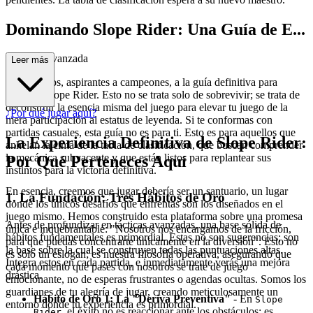
Dominando Slope Rider: Una Guía de E...
strategia Avanzada
Leer más
Bienvenidos, aspirantes a campeones, a la guía definitiva para
dominar Slope Rider. Esto no se trata solo de sobrevivir; se trata de
deconstruir la esencia misma del juego para elevar tu juego de la
¿Por qué jugar aquí?
mera participación al estatus de leyenda. Si te conformas con
partidas casuales, esta guía no es para ti. Esto es para aquellos que
La Experiencia Definitiva de Slope Rider:
anhelan la cima de la tabla de clasificación, que buscan comprender
la mecánica subyacente y que están listos para replantear sus
Por Qué Perteneces Aquí
instintos para la victoria definitiva.
En esencia, creemos que jugar debería ser un santuario, un lugar
1. La Fundación: Tres Hábitos de Oro
donde los únicos desafíos que enfrentas son los diseñados en el
juego mismo. Hemos construido esta plataforma sobre una promesa
Antes de profundizar en tácticas avanzadas, una base sólida de
única e inquebrantable: "Nosotros nos encargamos de la fricción,
hábitos fundamentales es primordial. Estas no son sugerencias; son
para que puedas concentrarte únicamente en la diversión". Esto no
la base sobre la cual se construyen todas las puntuaciones altas.
es solo un eslogan; es nuestra filosofía operativa, asegurando que
Integra estos en cada partida, e inmediatamente verás una mejora
cada momento que pases con nosotros se trate de juego
drástica.
emocionante, no de esperas frustrantes o agendas ocultas. Somos los
guardianes de tu alegría de jugar, creando meticulosamente un
Hábito de Oro 1: La "Deriva Preventiva"
- En
Slope
entorno donde tu experiencia es primordial.
, el éxito no es reaccionar ante los obstáculos; es
Rider