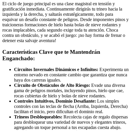
El ciclo de juego principal es una clase magistral en tensión y
gratificación inmediata. Continuamente dirigirás tu trineo hacia la
izquierda y la derecha, y saltarás estratégicamente, todo para
esquivar un desafío constante de peligros. Desde imponentes pinos y
traicioneras formaciones de hielo hasta bolas de nieve rodantes y
rocas implacables, cada segundo exige toda tu atención. Choca
contra un obstáculo, y se acabó el juego: ¡no hay forma de frenar o
detener esta salvaje aventura!
Características Clave que te Mantendrán
Enganchado:
Circuitos Invernales Dinámicos e Infinitos:
Experimenta un
entorno nevado en constante cambio que garantiza que nunca
haya dos carreras iguales.
Circuito de Obstáculos de Alto Riesgo:
Evade una diversa
gama de peligros mortales, incluyendo pinos, hielo que cae,
rocas cubiertas de hielo y bolas de nieve rodantes.
Controles Intuitivos, Dominio Desafiante:
Los simples
controles con las teclas de flecha (Arriba, Izquierda, Derecha)
facilitan el inicio, pero dificultan el dominio real.
Trineos Desbloqueables:
Recolecta cajas de regalo dispersas
para desbloquear una variedad de nuevos y elegantes trineos,
agregando un toque personal a tus escapadas cuesta abajo.