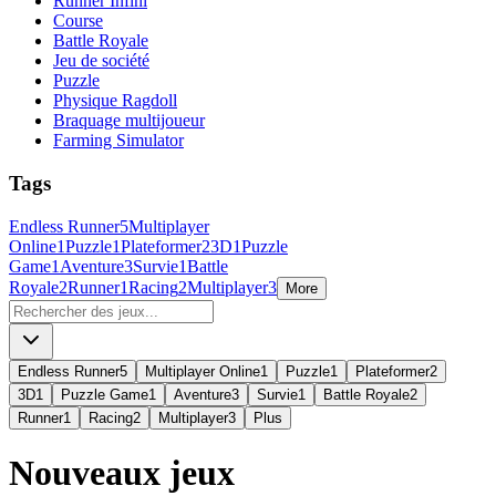
Runner Infini
Course
Battle Royale
Jeu de société
Puzzle
Physique Ragdoll
Braquage multijoueur
Farming Simulator
Tags
Endless Runner
5
Multiplayer
Online
1
Puzzle
1
Plateformer
2
3D
1
Puzzle
Game
1
Aventure
3
Survie
1
Battle
Royale
2
Runner
1
Racing
2
Multiplayer
3
More
Endless Runner
5
Multiplayer Online
1
Puzzle
1
Plateformer
2
3D
1
Puzzle Game
1
Aventure
3
Survie
1
Battle Royale
2
Runner
1
Racing
2
Multiplayer
3
Plus
Nouveaux jeux