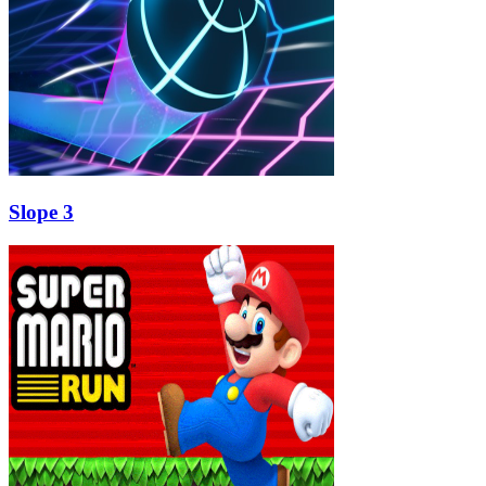
Slope 3