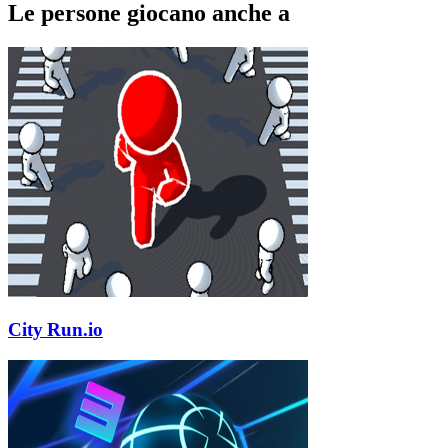
Le persone giocano anche a
City Run.io