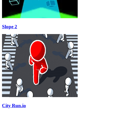
Slope 2
City Run.io