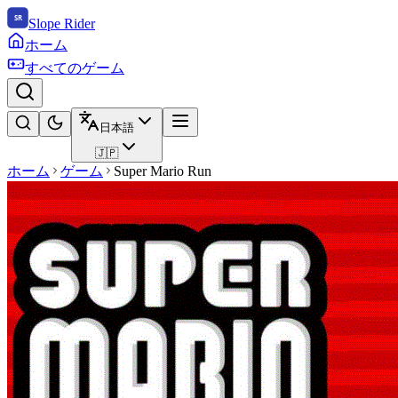
Slope Rider
ホーム
すべてのゲーム
日本語
🇯🇵
ホーム
ゲーム
Super Mario Run