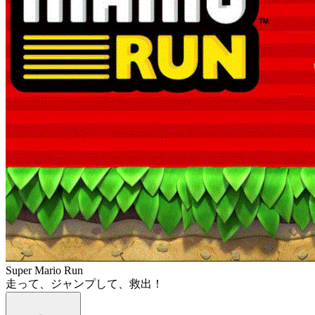
Super Mario Run
走って、ジャンプして、救出！