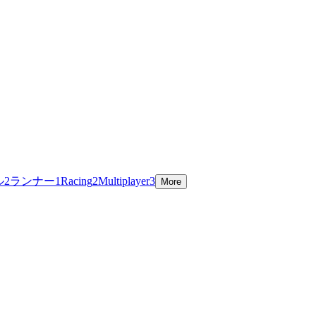
ル
2
ランナー
1
Racing
2
Multiplayer
3
More