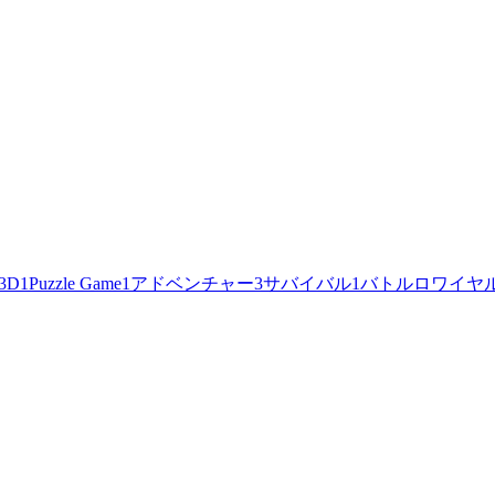
3D
1
Puzzle Game
1
アドベンチャー
3
サバイバル
1
バトルロワイヤ