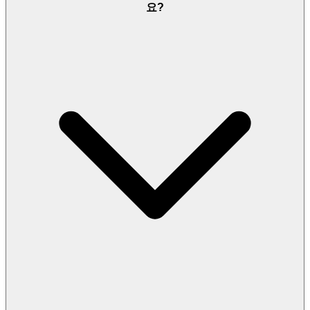
아닌, 열린 초대여야 한다고 믿습니다. 저
요?
희는 진정한 환대를 제공하며, 임박한 유
료화나 방해적인 광고에 대한 찝찝함 없
이 정말 무료인 경험을 제공합니다. 저희
의 약속은 상업적 압력에 의해 오염되지
않은 순수한 플레이로, 여러분이 자신의
속도에 맞춰 게임을 탐험하고 마스터할
수 있도록 하는 것입니다.
의 모든
Slope 2
레벨과 전략에 마음 편히 깊이 빠져보세
요. 저희 플랫폼은 무료이며, 항상 그럴 것
입니다. 얽매임도, 놀라움도 없이, 진정한
엔터테인먼트만을 제공합니다.
3. 자신감을 가지고 플레이하세요: