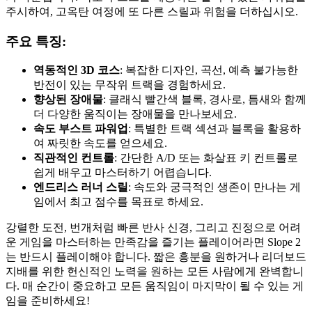
주시하여, 고옥탄 여정에 또 다른 스릴과 위험을 더하십시오.
주요 특징:
역동적인 3D 코스
: 복잡한 디자인, 곡선, 예측 불가능한
반전이 있는 무작위 트랙을 경험하세요.
향상된 장애물
: 클래식 빨간색 블록, 경사로, 틈새와 함께
더 다양한 움직이는 장애물을 만나보세요.
속도 부스트 파워업
: 특별한 트랙 섹션과 블록을 활용하
여 짜릿한 속도를 얻으세요.
직관적인 컨트롤
: 간단한 A/D 또는 화살표 키 컨트롤로
쉽게 배우고 마스터하기 어렵습니다.
엔드리스 러너 스릴
: 속도와 궁극적인 생존이 만나는 게
임에서 최고 점수를 목표로 하세요.
강렬한 도전, 번개처럼 빠른 반사 신경, 그리고 진정으로 어려
운 게임을 마스터하는 만족감을 즐기는 플레이어라면 Slope 2
는 반드시 플레이해야 합니다. 짧은 흥분을 원하거나 리더보드
지배를 위한 헌신적인 노력을 원하는 모든 사람에게 완벽합니
다. 매 순간이 중요하고 모든 움직임이 마지막이 될 수 있는 게
임을 준비하세요!