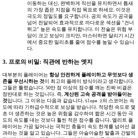
이동하는 대신, 완벽하게 직선을 유지하면서 틈새
의 가장 좁은 지점을 직접 목표로 하세요. 이것은
극도의 정밀도를 요구합니다. 공의 속도가 공극을
넘어 전달되어 효과적으로 까다로운 섹션을 "건너
뛰고" 높은 속도를 유지합니다. 이 전술은 위험 부
담이 크고 보상이 크지만, 마스터하면 달리기 시간
에서 중요한 밀리초를 줄여 점수를 높일 수 있습니
다.
3. 프로의 비밀: 직관에 반하는 엣지
대부분의 플레이어는
항상 안전하게 플레이하고 무엇보다 생
존을 우선시하는 것
이 최고의 플레이 방식이라고 생각합니다.
그들은 틀렸습니다. 50만 점 이상의 점수를 깨는 진짜 비결은
정반대로 하는 것입니다. 즉,
계산된 고속 공격을 받아들이는
것
입니다. 그 이유는 다음과 같습니다.
의 스코어는 속
Slope 2
도에 따라 기하급수적으로 보상을 받습니다. 적당한 속도로 몇
초 더 생존하는 것은 높은 위험을 감수하여 짧은 시간 동안 극
도의 속도를 내는 것보다 훨씬 적은 점수를 줍니다. 엘리트 플
레이어는 가끔 일어나는 극적인 충돌이 속도 한계를 넘어선 결
과라는 것을 알고 있습니다. 그들은 아슬아슬한 탈출과 간발의