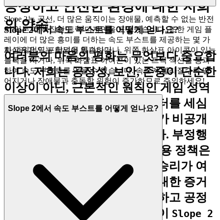
공정하고 안전한 환경에 대한 저희
Slope 2는 곡선, 더 많은 움직이는 장애물, 예측할 수 없는 반전
의 약속
Slope 2에서 속도 부스트를 어떻게 얻나요?
이 있는 더 복잡한 트랙 디자인을 도입했습니다. 또한 게임 플
레이에 더 많은 흥미를 더하는 속도 부스트를 제공하는 몇 가
지 파워업도 포함되어 있습니다.
화살표가 있는 터널을 통과하거나, 위쪽 화살표 아이콘이 있는
여러분의 마음의 평화는 무엇보다 중요합
블록을 치거나, 위쪽 화살표 아이콘이 있는 트랙 섹션을 통과
니다. 저희는 공정성, 보안, 존중이 단순한
하여 속도 부스트를 얻을 수 있습니다. 속도가 빨라질수록 떨
어지거나 장애물과 충돌할 위험이 증가하므로 주의하세요!
이상이 아닌, 근본적인 원칙인 게임 성역
을 구축합니다. 여러분의 데이터를 세심
Slope 2에서 속도 부스트를 어떻게 얻나요?
하게 보호하여, 디지털 발자취가 비공개
로 유지되고 보호되도록 합니다. 부정행
위 및 악용에 대한 저희의 무관용 정책은
저희 플랫폼에서 획득한 모든 승리가 여
러분의 진정한 실력과 헌신에 대한 증거
임을 의미합니다. 저희는 안전하고 공정
한 놀이터를 구축하여, 여러분이
Slope 2