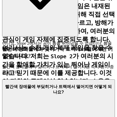
레이션의 증거이며, 모든 게임은 내재된
가치, 혁신, 순수한 재미를 위해 직접 선택
됩니다. 저희는 깨끗하고, 빠르고, 방해가
없는 인터페이스를 우선시하여, 여러분의
관심이 게임 자체에 집중되도록 합니다.
아니요, Slope 2에서는 공이 틈을 뛰어넘을 수 없습니다. 틈을
여기서는 수천 개의 복제 게임을 찾을 수
빨간색 장애물에 부딪히거나 트랙에서 떨어지면 어
피해 조종해야 합니다.
없습니다. 저희는
가 여러분의 시
떻게 되나요?
Slope 2
간을 할애할 가치가 있는 뛰어난 게임이
빨간색 장애물에 부딪히거나 트랙에서 떨어지면 즉시 런이 종
라고 믿기 때문에 이를 제공합니다. 이것
료됩니다.
이 저희의 큐레이션 약속입니다. 소음은
빨간색 장애물에 부딪히거나 트랙에서 떨어지면 어떻게 되
줄이고, 여러분이 마땅히 누려야 할 품질
나요?
은 더 많이 제공합니다.