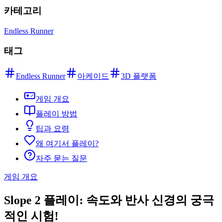
카테고리
Endless Runner
태그
Endless Runner
아케이드
3D 플랫폼
게임 개요
플레이 방법
팁과 요령
왜 여기서 플레이?
자주 묻는 질문
게임 개요
Slope 2 플레이: 속도와 반사 신경의 궁극
적인 시험!