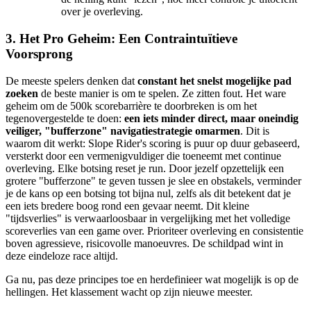
over je overleving.
3. Het Pro Geheim: Een Contraintuïtieve
Voorsprong
De meeste spelers denken dat
constant het snelst mogelijke pad
zoeken
de beste manier is om te spelen. Ze zitten fout. Het ware
geheim om de 500k scorebarrière te doorbreken is om het
tegenovergestelde te doen:
een iets minder direct, maar oneindig
veiliger, "bufferzone" navigatiestrategie omarmen
. Dit is
waarom dit werkt: Slope Rider's scoring is puur op duur gebaseerd,
versterkt door een vermenigvuldiger die toeneemt met continue
overleving. Elke botsing reset je run. Door jezelf opzettelijk een
grotere "bufferzone" te geven tussen je slee en obstakels, verminder
je de kans op een botsing tot bijna nul, zelfs als dit betekent dat je
een iets bredere boog rond een gevaar neemt. Dit kleine
"tijdsverlies" is verwaarloosbaar in vergelijking met het volledige
scoreverlies van een game over. Prioriteer overleving en consistentie
boven agressieve, risicovolle manoeuvres. De schildpad wint in
deze eindeloze race altijd.
Ga nu, pas deze principes toe en herdefinieer wat mogelijk is op de
hellingen. Het klassement wacht op zijn nieuwe meester.