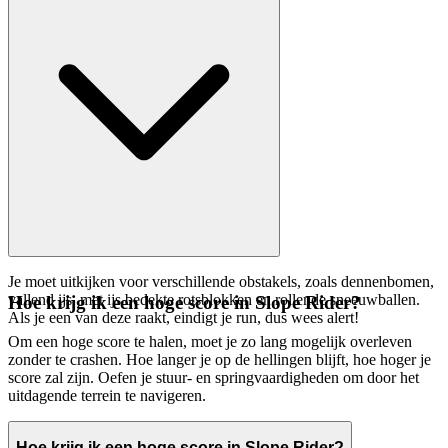
Je moet uitkijken voor verschillende obstakels, zoals dennenbomen,
vallend ijs, met ijs bedekte rotsblokken en rollende sneeuwballen.
Hoe krijg ik een hoge score in Slope Rider?
Als je een van deze raakt, eindigt je run, dus wees alert!
Om een hoge score te halen, moet je zo lang mogelijk overleven
zonder te crashen. Hoe langer je op de hellingen blijft, hoe hoger je
score zal zijn. Oefen je stuur- en springvaardigheden om door het
uitdagende terrein te navigeren.
Hoe krijg ik een hoge score in Slope Rider?