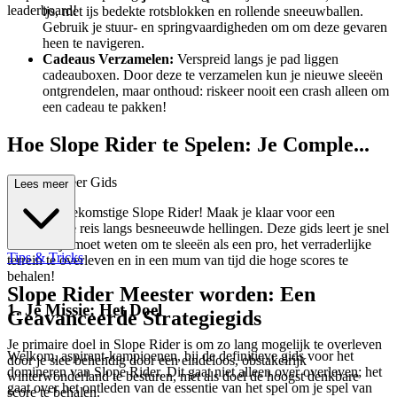
leaderboard!
ijs, met ijs bedekte rotsblokken en rollende sneeuwballen.
Gebruik je stuur- en springvaardigheden om om deze gevaren
heen te navigeren.
Cadeaus Verzamelen:
Verspreid langs je pad liggen
cadeauboxen. Door deze te verzamelen kun je nieuwe sleeën
ontgrendelen, maar onthoud: riskeer nooit een crash alleen om
een cadeau te pakken!
Hoe Slope Rider te Spelen: Je Comple...
te Eerste-Keer Gids
Lees meer
Welkom, toekomstige Slope Rider! Maak je klaar voor een
opwindende reis langs besneeuwde hellingen. Deze gids leert je snel
alles wat je moet weten om te sleeën als een pro, het verraderlijke
Tips & Tricks
terrein te overleven en in een mum van tijd die hoge scores te
behalen!
Slope Rider Meester worden: Een
1. Je Missie: Het Doel
Geavanceerde Strategiegids
Je primaire doel in Slope Rider is om zo lang mogelijk te overleven
Welkom, aspirant-kampioenen, bij de definitieve gids voor het
door je slee behendig door een eindeloos, obstakelrijk
domineren van Slope Rider. Dit gaat niet alleen over overleven; het
winterwonderland te besturen, met als doel de hoogst denkbare
gaat over het ontleden van de essentie van het spel om je spel van
score te behalen.