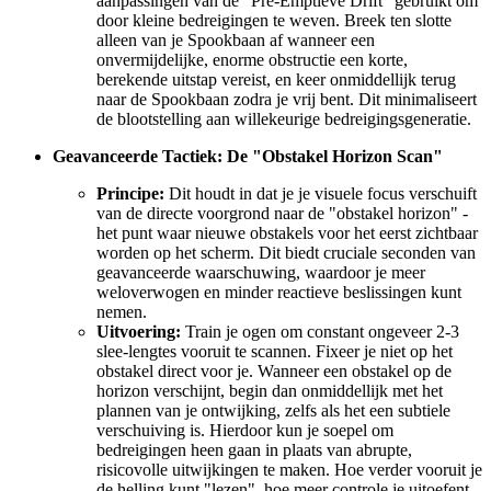
aanpassingen van de "Pre-Emptieve Drift" gebruikt om
door kleine bedreigingen te weven. Breek ten slotte
alleen van je Spookbaan af wanneer een
onvermijdelijke, enorme obstructie een korte,
berekende uitstap vereist, en keer onmiddellijk terug
naar de Spookbaan zodra je vrij bent. Dit minimaliseert
de blootstelling aan willekeurige bedreigingsgeneratie.
Geavanceerde Tactiek: De "Obstakel Horizon Scan"
Principe:
Dit houdt in dat je je visuele focus verschuift
van de directe voorgrond naar de "obstakel horizon" -
het punt waar nieuwe obstakels voor het eerst zichtbaar
worden op het scherm. Dit biedt cruciale seconden van
geavanceerde waarschuwing, waardoor je meer
weloverwogen en minder reactieve beslissingen kunt
nemen.
Uitvoering:
Train je ogen om constant ongeveer 2-3
slee-lengtes vooruit te scannen. Fixeer je niet op het
obstakel direct voor je. Wanneer een obstakel op de
horizon verschijnt, begin dan onmiddellijk met het
plannen van je ontwijking, zelfs als het een subtiele
verschuiving is. Hierdoor kun je soepel om
bedreigingen heen gaan in plaats van abrupte,
risicovolle uitwijkingen te maken. Hoe verder vooruit je
de helling kunt "lezen", hoe meer controle je uitoefent