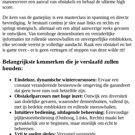
manoeuvreer een aanval van obstakels en behaal de ultieme high
score.
De kern van de gameplay is een masterclass in spanning en directe
bevrediging. Je bestuurt continu je slee naar links en rechts en
springt strategisch, allemaal om een ​​altijd aanwezige reeks gevaren
te ontwijken. Van torenhoge dennenbomen en verraderlijke
ijsformaties tot rollende sneeuwballen en onvergeeflijke rotsblokken,
elke seconde vereist je volledige aandacht. Raak een obstakel en het
is game over - er is geen vertragen of stoppen van deze wilde rit!
Belangrijkste kenmerken die je verslaafd zullen
houden:
Eindeloze, dynamische wintercursussen:
Ervaar een
constant veranderende besneeuwde omgeving die garandeert
dat geen twee runs ooit hetzelfde zijn.
Obstakelparcours met hoge inzet:
Ontwijk een diversiteit
aan dodelijke gevaren, waaronder dennenbomen, vallend ijs,
met ijs bedekte rotsblokken en rollende sneeuwballen.
Intuïtieve bediening, uitdagende beheersing:
Eenvoudige
pijltjestoetsbediening (Omhoog, Links, Rechts) maakt het
gemakkelijk om te beginnen, maar moeilijk om echt te
beheersen.
Vrij te spelen sledes:
Verzamel verspreide