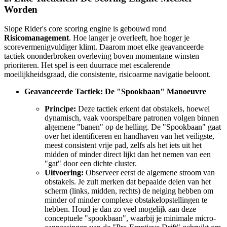
Worden
Slope Rider's core scoring engine is gebouwd rond
Risicomanagement
. Hoe langer je overleeft, hoe hoger je
scorevermenigvuldiger klimt. Daarom moet elke geavanceerde
tactiek ononderbroken overleving boven momentane winsten
prioriteren. Het spel is een duurrace met escalerende
moeilijkheidsgraad, die consistente, risicoarme navigatie beloont.
Geavanceerde Tactiek: De "Spookbaan" Manoeuvre
Principe:
Deze tactiek erkent dat obstakels, hoewel
dynamisch, vaak voorspelbare patronen volgen binnen
algemene "banen" op de helling. De "Spookbaan" gaat
over het identificeren en handhaven van het veiligste,
meest consistent vrije pad, zelfs als het iets uit het
midden of minder direct lijkt dan het nemen van een
"gat" door een dichte cluster.
Uitvoering:
Observeer eerst de algemene stroom van
obstakels. Je zult merken dat bepaalde delen van het
scherm (links, midden, rechts) de neiging hebben om
minder of minder complexe obstakelopstellingen te
hebben. Houd je dan zo veel mogelijk aan deze
conceptuele "spookbaan", waarbij je minimale micro-