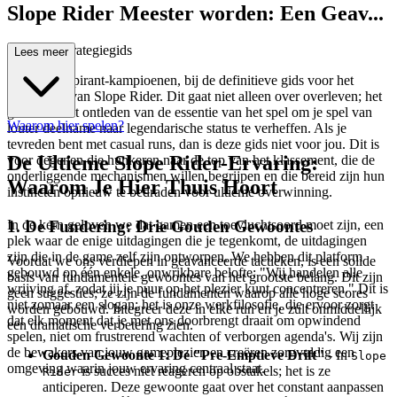
Slope Rider Meester worden: Een Geav...
anceerde Strategiegids
Lees meer
Welkom, aspirant-kampioenen, bij de definitieve gids voor het
domineren van Slope Rider. Dit gaat niet alleen over overleven; het
gaat over het ontleden van de essentie van het spel om je spel van
Waarom hier spelen?
louter deelname naar legendarische status te verheffen. Als je
tevreden bent met casual runs, dan is deze gids niet voor jou. Dit is
De Ultieme Slope Rider-Ervaring:
voor degenen die hunkeren naar de top van het klassement, die de
onderliggende mechanismen willen begrijpen en die bereid zijn hun
Waarom Je Hier Thuis Hoort
instincten opnieuw te bedraden voor ultieme overwinning.
1. De Fundering: Drie Gouden Gewoontes
In de kern geloven we dat gamen een toevluchtsoord moet zijn, een
plek waar de enige uitdagingen die je tegenkomt, de uitdagingen
zijn die in de game zelf zijn ontworpen. We hebben dit platform
Voordat we ons verdiepen in geavanceerde tactieken, is een solide
gebouwd op één enkele, onwrikbare belofte: "Wij handelen alle
basis van fundamentele gewoontes van het grootste belang. Dit zijn
wrijving af, zodat jij je puur op het plezier kunt concentreren." Dit is
geen suggesties; ze zijn de fundamenten waarop alle hoge scores
niet zomaar een slogan; het is onze werkfilosofie, die ervoor zorgt
worden gebouwd. Integreer deze in elke run en je zult onmiddellijk
dat elk moment dat je met ons doorbrengt draait om opwindend
een dramatische verbetering zien.
spelen, niet om frustrerend wachten of verborgen agenda's. Wij zijn
de bewakers van jouw gameplezier, en creëren zorgvuldig een
Gouden Gewoonte 1: De "Pre-Emptieve Drift"
- In
Slope
omgeving waarin jouw ervaring centraal staat.
is succes niet reageren op obstakels; het is ze
Rider
anticiperen. Deze gewoonte gaat over het constant aanpassen