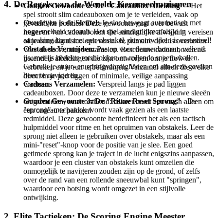
4. De Regels van de Wereld: Kernmechanismen
Gouden Gewoonte 2: De "Cadeaubox Afleiding"
- Het
spel strooit slim cadeauboxen om je te verleiden, vaak op
Overleven is de Sleutel:
Je slee beweegt automatisch met
gevaarlijke posities. Deze gewoonte gaat over bewust
hoge snelheid vooruit. Het spel eindigt direct als je in
negeren
van cadeauboxen die aanzienlijke afwijking vereisen
aanraking komt met een obstakel, dus ontwijken is essentieel!
of je onnodig risico opleveren. Je primaire doel is overleven
Obstakels Vermijden:
Pas op voor dennenbomen, vallend
voor de score, niet verzamelen. Beschouw cadeauboxen als
ijs, met ijs bedekte rotsblokken en rollende sneeuwballen.
potentiële afleidingen die zijn ontworpen om je flow te
Gebruik je stuur- en springvaardigheden om om deze gevaren
verbreken en je run te beëindigen. Verzamel alleen die welke
heen te navigeren.
direct in je pad liggen of minimale, veilige aanpassing
Cadeaus Verzamelen:
Verspreid langs je pad liggen
vereisen.
cadeauboxen. Door deze te verzamelen kun je nieuwe sleeën
Gouden Gewoonte 3: De "Ritme Reset Sprong"
- De
ontgrendelen, maar onthoud: riskeer nooit een crash alleen om
"sprong"-mechaniek wordt vaak gezien als een laatste
een cadeau te pakken!
redmiddel. Deze gewoonte herdefinieert het als een tactisch
hulpmiddel voor ritme en het opruimen van obstakels. Leer de
sprong niet alleen te gebruiken over obstakels, maar als een
mini-"reset"-knop voor de positie van je slee. Een goed
getimede sprong kan je traject in de lucht enigszins aanpassen,
waardoor je een cluster van obstakels kunt omzeilen die
onmogelijk te navigeren zouden zijn op de grond, of zelfs
over de rand van een rollende sneeuwbal kunt "springen",
waardoor een botsing wordt omgezet in een stijlvolle
ontwijking.
2. Elite Tactieken: De Scoring Engine Meester