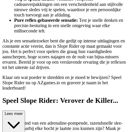
cadeauverpakkingen om een verscheidenheid aan stijlvolle
nieuwe sledes vrij te spelen, waardoor je een persoonlijke
touch toevoegt aan je afdaling.
Pure reflex-gebaseerde sensatie:
Test je snelle denken en
precisie-besturing in een snelle omgeving waar elke
milliseconde telt.
Als je een sensatiezoeker bent die gedijt op intense uitdagingen en
constante actie vereist, dan is Slope Rider op maat gemaakt voor
jou. Het is perfect voor spelers die graag hun vaardigheden
aanscherpen, hoge scores najagen en de rush van bijna-missers
ervaren. Bereid je voor op een verslavende ervaring die je reflexen
tot het uiterste zal drijven.
Klaar om wat poeder te shredden en je moed te bewijzen? Speel
Slope Rider nu op AZgames.io en graveer je naam in het
leaderboard!
Speel Slope Rider: Verover de Killer...
Courses!
Lees meer
Ooit gedroomd van een adrenaline-pompende, razendsnelle slee-
avontuur waarbij elke bocht je laatste zou kunnen zijn? Maak je