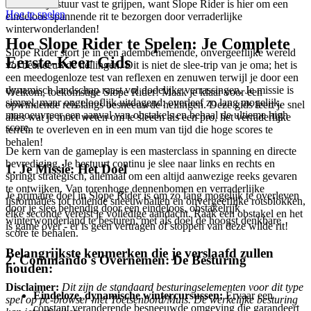
klaar om je stuur vast te grijpen, want Slope Rider is hier om een
Hoe te spelen
eindeloos spannende rit te bezorgen door verraderlijke
winterwonderlanden!
Hoe Slope Rider te Spelen: Je Complete
Slope Rider stort je in een adembenemende, onvergeeflijke wereld
Eerste-Keer Gids
vol besneeuwde hellingen. Dit is niet de slee-trip van je oma; het is
een meedogenloze test van reflexen en zenuwen terwijl je door een
dynamisch landschap raast vol dodelijke verrassingen. Je missie is
Welkom, toekomstige Slope Rider! Maak je klaar voor een
simpel, maar ongelooflijk uitdagend: overleef zo lang mogelijk,
opwindende reis langs besneeuwde hellingen. Deze gids leert je snel
manoeuvreer een aanval van obstakels en behaal de ultieme high
alles wat je moet weten om te sleeën als een pro, het verraderlijke
score.
terrein te overleven en in een mum van tijd die hoge scores te
behalen!
De kern van de gameplay is een masterclass in spanning en directe
bevrediging. Je bestuurt continu je slee naar links en rechts en
1. Je Missie: Het Doel
springt strategisch, allemaal om een ​​altijd aanwezige reeks gevaren
te ontwijken. Van torenhoge dennenbomen en verraderlijke
Je primaire doel in Slope Rider is om zo lang mogelijk te overleven
ijsformaties tot rollende sneeuwballen en onvergeeflijke rotsblokken,
door je slee behendig door een eindeloos, obstakelrijk
elke seconde vereist je volledige aandacht. Raak een obstakel en het
winterwonderland te besturen, met als doel de hoogst denkbare
is game over - er is geen vertragen of stoppen van deze wilde rit!
score te behalen.
Belangrijkste kenmerken die je verslaafd zullen
2. Commando's Overnemen: De Besturing
houden:
Disclaimer:
Dit zijn de standaard besturingselementen voor dit type
Eindeloze, dynamische wintercursussen:
Ervaar een
spel op pc-browser met Toetsenbord/Muis. De werkelijke besturing
constant veranderende besneeuwde omgeving die garandeert