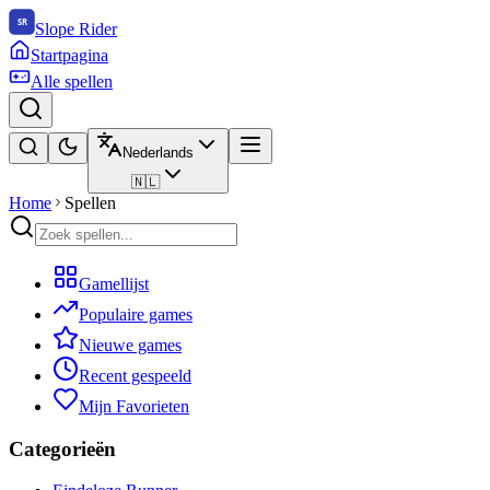
Slope Rider
Startpagina
Alle spellen
Nederlands
🇳🇱
Home
Spellen
Gamellijst
Populaire games
Nieuwe games
Recent gespeeld
Mijn Favorieten
Categorieën