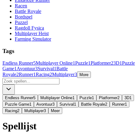
Eindeloze Runner
Racen
Battle Royale
Bordspel
Puzzel
Ragdoll Fysica
Multiplayer Heist
Farming Simulator
Tags
Endless Runner
5
Multiplayer Online
1
Puzzle
1
Platformer
2
3D
1
Puzzle
Game
1
Avontuur
3
Survival
1
Battle
Royale
2
Runner
1
Racing
2
Multiplayer
3
More
Endless Runner
5
Multiplayer Online
1
Puzzle
1
Platformer
2
3D
1
Puzzle Game
1
Avontuur
3
Survival
1
Battle Royale
2
Runner
1
Racing
2
Multiplayer
3
Meer
Spellijst