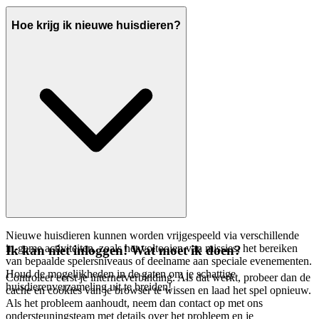
Hoe krijg ik nieuwe huisdieren?
Nieuwe huisdieren kunnen worden vrijgespeeld via verschillende
in-game activiteiten, zoals het voltooien van missies, het bereiken
Ik kan niet inloggen! Wat moet ik doen?
van bepaalde spelersniveaus of deelname aan speciale evenementen.
Houd de mogelijkheden in de gaten om je schattige
Controleer eerst je internetverbinding. Als dat werkt, probeer dan de
huisdierenverzameling uit te breiden!
cache en cookies van je browser te wissen en laad het spel opnieuw.
Als het probleem aanhoudt, neem dan contact op met ons
ondersteuningsteam met details over het probleem en je