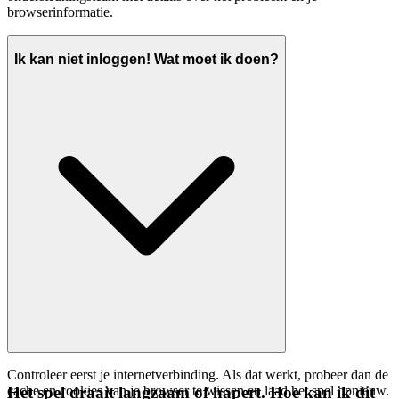
browserinformatie.
Ik kan niet inloggen! Wat moet ik doen?
Controleer eerst je internetverbinding. Als dat werkt, probeer dan de
cache en cookies van je browser te wissen en laad het spel opnieuw.
Het spel draait langzaam of hapert. Hoe kan ik dit