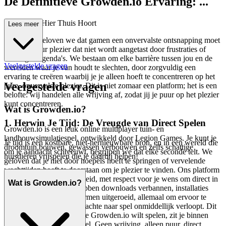
De Definitieve Growden.io Ervaring: ...
Waarom Je Hier Thuis Hoort
Lees meer
In de kern geloven we dat gamen een onvervalste ontsnapping moet
zijn, een puur plezier dat niet wordt aangetast door frustraties of
verborgen agenda's. We bestaan om elke barrière tussen jou en de
Veelgestelde vragen
werelden waar je van houdt te slechten, door zorgvuldig een
ervaring te creëren waarbij je je alleen hoeft te concentreren op het
Veelgestelde vragen
pure, onvervalste plezier. Dit is niet zomaar een platform; het is een
belofte: wij handelen alle wrijving af, zodat jij je puur op het plezier
kunt concentreren.
Wat is Growden.io?
1. Herwin Je Tijd: De Vreugde van Direct Spelen
Growden.io is een leuk online multiplayer tuin- en
landbouwsimulatiespel, ontwikkeld door Legion Games. Je kunt je
Je tijd is een kostbare, niet-hernieuwbare bron, en in een wereld die
droomtuin bouwen, gewassen verbouwen en zelfs schattige
om je aandacht schreeuwt, begrijpen we dat elke seconde telt. We
huisdieren vrijspelen die je daarbij helpen!
geloven dat je niet door hoepels hoeft te springen of vervelende
wachttijden hoeft te doorstaan om je plezier te vinden. Ons platform
is ontworpen voor directheid, met respect voor je wens om direct in
Wat is Growden.io?
de actie te duiken. We hebben downloads verbannen, installaties
geëlimineerd en laadschermen uitgeroeid, allemaal om ervoor te
zorgen dat je reis van gedachte naar spel onmiddellijk verloopt. Dit
is onze belofte: wanneer je Growden.io wilt spelen, zit je binnen
enkele seconden in het spel. Geen wrijving, alleen puur, direct