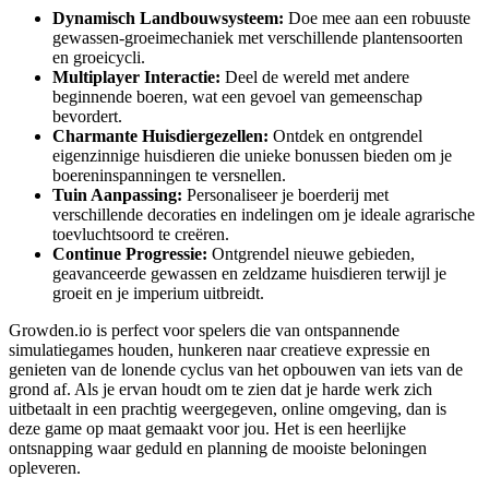
Dynamisch Landbouwsysteem:
Doe mee aan een robuuste
gewassen-groeimechaniek met verschillende plantensoorten
en groeicycli.
Multiplayer Interactie:
Deel de wereld met andere
beginnende boeren, wat een gevoel van gemeenschap
bevordert.
Charmante Huisdiergezellen:
Ontdek en ontgrendel
eigenzinnige huisdieren die unieke bonussen bieden om je
boereninspanningen te versnellen.
Tuin Aanpassing:
Personaliseer je boerderij met
verschillende decoraties en indelingen om je ideale agrarische
toevluchtsoord te creëren.
Continue Progressie:
Ontgrendel nieuwe gebieden,
geavanceerde gewassen en zeldzame huisdieren terwijl je
groeit en je imperium uitbreidt.
Growden.io is perfect voor spelers die van ontspannende
simulatiegames houden, hunkeren naar creatieve expressie en
genieten van de lonende cyclus van het opbouwen van iets van de
grond af. Als je ervan houdt om te zien dat je harde werk zich
uitbetaalt in een prachtig weergegeven, online omgeving, dan is
deze game op maat gemaakt voor jou. Het is een heerlijke
ontsnapping waar geduld en planning de mooiste beloningen
opleveren.