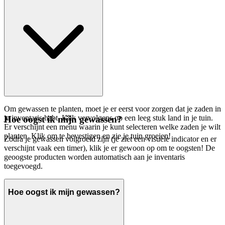
Om gewassen te planten, moet je er eerst voor zorgen dat je zaden in
je inventaris hebt. Klik vervolgens op een leeg stuk land in je tuin.
Hoe oogst ik mijn gewassen?
Er verschijnt een menu waarin je kunt selecteren welke zaden je wilt
planten. Klik om te bevestigen en zie je tuin groeien!
Zodra je gewassen volgroeid zijn (je ziet een visuele indicator en er
verschijnt vaak een timer), klik je er gewoon op om te oogsten! De
geoogste producten worden automatisch aan je inventaris
toegevoegd.
Hoe oogst ik mijn gewassen?