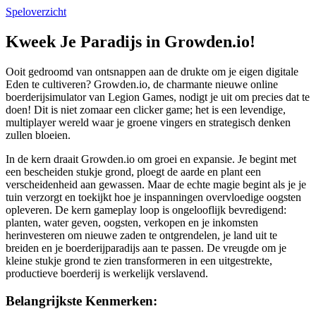
Speloverzicht
Kweek Je Paradijs in Growden.io!
Ooit gedroomd van ontsnappen aan de drukte om je eigen digitale
Eden te cultiveren? Growden.io, de charmante nieuwe online
boerderijsimulator van Legion Games, nodigt je uit om precies dat te
doen! Dit is niet zomaar een clicker game; het is een levendige,
multiplayer wereld waar je groene vingers en strategisch denken
zullen bloeien.
In de kern draait Growden.io om groei en expansie. Je begint met
een bescheiden stukje grond, ploegt de aarde en plant een
verscheidenheid aan gewassen. Maar de echte magie begint als je je
tuin verzorgt en toekijkt hoe je inspanningen overvloedige oogsten
opleveren. De kern gameplay loop is ongelooflijk bevredigend:
planten, water geven, oogsten, verkopen en je inkomsten
herinvesteren om nieuwe zaden te ontgrendelen, je land uit te
breiden en je boerderijparadijs aan te passen. De vreugde om je
kleine stukje grond te zien transformeren in een uitgestrekte,
productieve boerderij is werkelijk verslavend.
Belangrijkste Kenmerken: