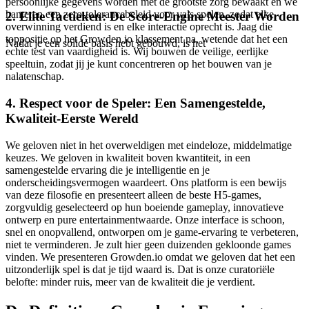
persoonlijke gegevens worden met de grootste zorg bewaakt en we
hanteren een zero-tolerancebeleid voor vals spelen, zodat elke
2. Elite Tactieken: De Score-Engine Meester Worden
overwinning verdiend is en elke interactie oprecht is. Jaag die
toppositie op het Growden.io klassement na, wetende dat het een
Nadat je een solide basis hebt gebouwd, is het
echte test van vaardigheid is. Wij bouwen de veilige, eerlijke
speeltuin, zodat jij je kunt concentreren op het bouwen van je
nalatenschap.
4. Respect voor de Speler: Een Samengestelde,
Kwaliteit-Eerste Wereld
We geloven niet in het overweldigen met eindeloze, middelmatige
keuzes. We geloven in kwaliteit boven kwantiteit, in een
samengestelde ervaring die je intelligentie en je
onderscheidingsvermogen waardeert. Ons platform is een bewijs
van deze filosofie en presenteert alleen de beste H5-games,
zorgvuldig geselecteerd op hun boeiende gameplay, innovatieve
ontwerp en pure entertainmentwaarde. Onze interface is schoon,
snel en onopvallend, ontworpen om je game-ervaring te verbeteren,
niet te verminderen. Je zult hier geen duizenden gekloonde games
vinden. We presenteren Growden.io omdat we geloven dat het een
uitzonderlijk spel is dat je tijd waard is. Dat is onze curatoriële
belofte: minder ruis, meer van de kwaliteit die je verdient.