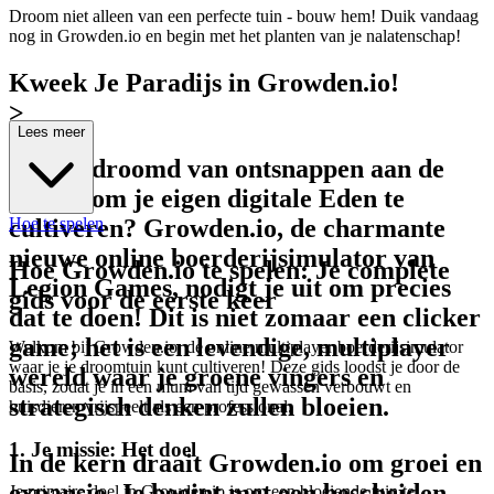
Droom niet alleen van een perfecte tuin - bouw hem! Duik vandaag
nog in Growden.io en begin met het planten van je nalatenschap!
Kweek Je Paradijs in Growden.io!
>
Lees meer
Ooit gedroomd van ontsnappen aan de
drukte om je eigen digitale Eden te
Hoe te spelen
cultiveren? Growden.io, de charmante
nieuwe online boerderijsimulator van
Hoe Growden.io te spelen: Je complete
Legion Games, nodigt je uit om precies
gids voor de eerste keer
dat te doen! Dit is niet zomaar een clicker
game; het is een levendige, multiplayer
Welkom bij Growden.io, de online multiplayer boerderijsimulator
waar je je droomtuin kunt cultiveren! Deze gids loodst je door de
wereld waar je groene vingers en
basis, zodat je in een mum van tijd gewassen verbouwt en
strategisch denken zullen bloeien.
huisdieren vrijspeelt als een professional.
1. Je missie: Het doel
In de kern draait Growden.io om groei en
expansie. Je begint met een bescheiden
Je primaire doel in Growden.io is om een bloeiende tuin te