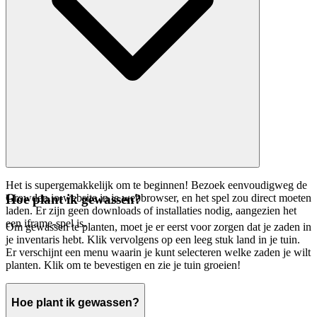
Het is supergemakkelijk om te beginnen! Bezoek eenvoudigweg de
Growden.io-website in je webbrowser, en het spel zou direct moeten
Hoe plant ik gewassen?
laden. Er zijn geen downloads of installaties nodig, aangezien het
een iframe-spel is.
Om gewassen te planten, moet je er eerst voor zorgen dat je zaden in
je inventaris hebt. Klik vervolgens op een leeg stuk land in je tuin.
Er verschijnt een menu waarin je kunt selecteren welke zaden je wilt
planten. Klik om te bevestigen en zie je tuin groeien!
Hoe plant ik gewassen?