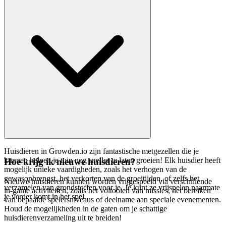
Huisdieren in Growden.io zijn fantastische metgezellen die je
kunnen helpen je tuin nog sneller te laten groeien! Elk huisdier heeft
Hoe krijg ik nieuwe huisdieren?
mogelijk unieke vaardigheden, zoals het verhogen van de
gewasopbrengst, het verkorten van de groeitijden, of zelfs het
Nieuwe huisdieren kunnen worden vrijgespeeld via verschillende
verzamelen van grondstoffen voor je. Je kunt ze vrijspelen naarmate
in-game activiteiten, zoals het voltooien van missies, het bereiken
je verder komt in het spel.
van bepaalde spelersniveaus of deelname aan speciale evenementen.
Houd de mogelijkheden in de gaten om je schattige
huisdierenverzameling uit te breiden!