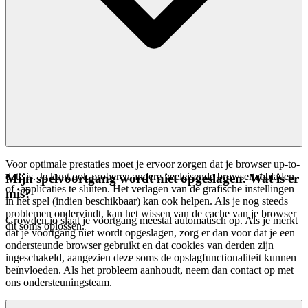
Voor optimale prestaties moet je ervoor zorgen dat je browser up-to-
date is. Je kunt ook proberen andere veeleisende browsertabbladen
Mijn spelvoortgang wordt niet opgeslagen. Wat is er
of -applicaties te sluiten. Het verlagen van de grafische instellingen
mis?
in het spel (indien beschikbaar) kan ook helpen. Als je nog steeds
problemen ondervindt, kan het wissen van de cache van je browser
Growden.io slaat je voortgang meestal automatisch op. Als je merkt
dit soms oplossen.
dat je voortgang niet wordt opgeslagen, zorg er dan voor dat je een
ondersteunde browser gebruikt en dat cookies van derden zijn
ingeschakeld, aangezien deze soms de opslagfunctionaliteit kunnen
beïnvloeden. Als het probleem aanhoudt, neem dan contact op met
ons ondersteuningsteam.