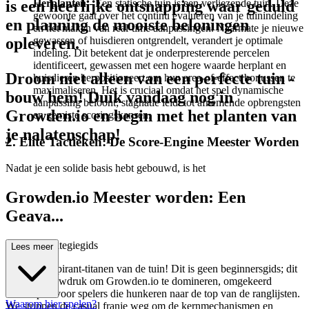
Herplanten
- Een statische tuin is een verliezende tuin. Deze
is een heerlijke ontsnapping waar geduld
gewoonte gaat over het continu evalueren van je tuinindeling
en planning de mooiste beloningen
en het maken van real-time aanpassingen. Naarmate je nieuwe
gewassen of huisdieren ontgrendelt, verandert je optimale
opleveren.
indeling. Dit betekent dat je onderpresterende percelen
identificeert, gewassen met een hogere waarde herplant en
Droom niet alleen van een perfecte tuin -
huisdieren herpositioneert om hun area-of-effect bonussen te
maximaliseren. Het is cruciaal omdat het spel dynamische
bouw hem! Duik vandaag nog in
aanpassing beloont; stagnatie leidt tot afnemende opbrengsten
Growden.io en begin met het planten van
en gemiste scoringskansen.
je nalatenschap!
2. Elite Tactieken: De Score-Engine Meester Worden
Nadat je een solide basis hebt gebouwd, is het
Growden.io Meester worden: Een
Geava...
nceerde Strategiegids
Lees meer
Welkom, aspirant-titanen van de tuin! Dit is geen beginnersgids; dit
is jouw blauwdruk om Growden.io te domineren, omgekeerd
ontworpen voor spelers die hunkeren naar de top van de ranglijsten.
Waarom hier spelen?
We strippen de casual franje weg om de kernmechanismen en