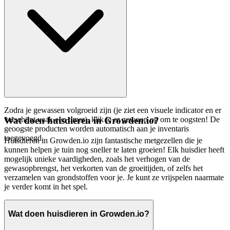
Zodra je gewassen volgroeid zijn (je ziet een visuele indicator en er
verschijnt vaak een timer), klik je er gewoon op om te oogsten! De
Wat doen huisdieren in Growden.io?
geoogste producten worden automatisch aan je inventaris
toegevoegd.
Huisdieren in Growden.io zijn fantastische metgezellen die je
kunnen helpen je tuin nog sneller te laten groeien! Elk huisdier heeft
mogelijk unieke vaardigheden, zoals het verhogen van de
gewasopbrengst, het verkorten van de groeitijden, of zelfs het
verzamelen van grondstoffen voor je. Je kunt ze vrijspelen naarmate
je verder komt in het spel.
Wat doen huisdieren in Growden.io?