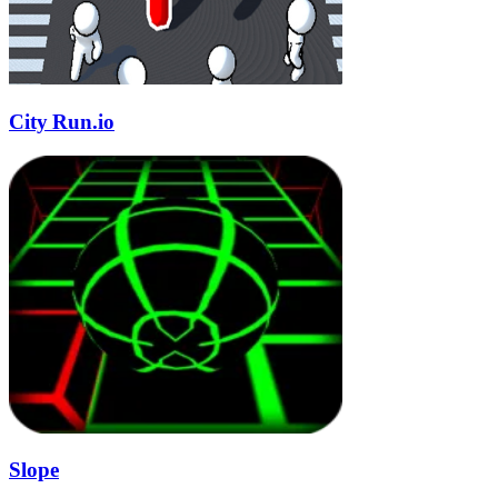
City Run.io
Slope