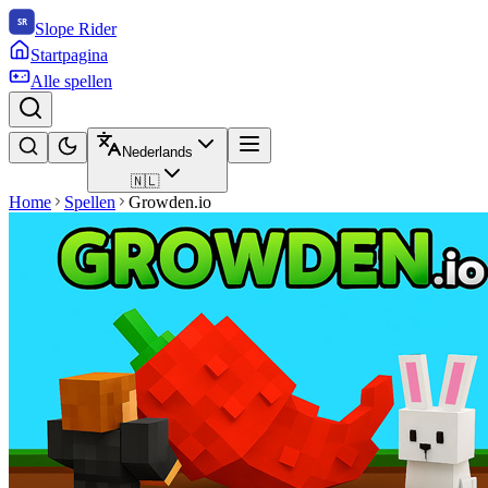
Slope Rider
Startpagina
Alle spellen
Nederlands
🇳🇱
Home
Spellen
Growden.io