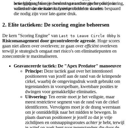
actie bijdraagt aan je overleving en strategische positionering,
bewegingen. Wees je bewust van andere spelers die je in
waardoor de mentale en fysieke middelen worden bespaard
vallen of van de kaart kunnen proberen te duwen.
die nodig zijn voor late-game druk.
2. Elite tactieken: De scoring engine beheersen
De kern "Scoring Engine" van
is
Last to Leave Circle Obby
Risicomanagement door gecontroleerde agressie
. Hoge scores
gaan niet alleen over overleven; ze gaan over
efficiënt
overleven
terwijl je strategisch omgaat met risico's om eliminatiepunten en
zonecontrole te maximaliseren.
Geavanceerde tactiek: De "Apex Predator" manoeuvre
Principe:
Deze tactiek gaat over het intentioneel
positioneren van jezelf aan de rand van de krimpende
cirkel, waarbij de omgevingsdruk wordt gebruikt om
tegenstanders in voorspelbare, kwetsbare posities te
dwingen voor gemakkelijke eliminaties.
Uitvoering:
Ten eerste moet je het veiligste, maar
meest restrictieve segment van de rand van de cirkel
identificeren. Vervolgens moet je de drang weerstaan
om je onmiddellijk naar het midden te bewegen. In
plaats daarvan positioneer je jezelf zo dat je vrije
zichtlijnen en ontsnappingsroutes
achter
je hebt, terwijl
je actief op zoek bent naar tegenstanders die door de