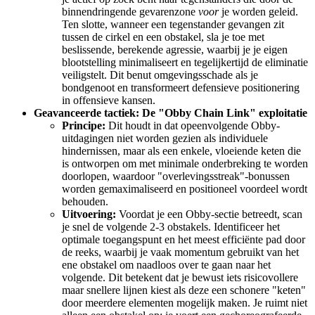
binnendringende gevarenzone
voor
je worden geleid.
Ten slotte, wanneer een tegenstander gevangen zit
tussen de cirkel en een obstakel, sla je toe met
beslissende, berekende agressie, waarbij je je eigen
blootstelling minimaliseert en tegelijkertijd de eliminatie
veiligstelt. Dit benut omgevingsschade als je
bondgenoot en transformeert defensieve positionering
in offensieve kansen.
Geavanceerde tactiek: De "Obby Chain Link" exploitatie
Principe:
Dit houdt in dat opeenvolgende Obby-
uitdagingen niet worden gezien als individuele
hindernissen, maar als een enkele, vloeiende keten die
is ontworpen om met minimale onderbreking te worden
doorlopen, waardoor "overlevingsstreak"-bonussen
worden gemaximaliseerd en positioneel voordeel wordt
behouden.
Uitvoering:
Voordat je een Obby-sectie betreedt, scan
je snel de volgende 2-3 obstakels. Identificeer het
optimale toegangspunt en het meest efficiënte pad door
de reeks, waarbij je vaak momentum gebruikt van het
ene obstakel om naadloos over te gaan naar het
volgende. Dit betekent dat je bewust iets risicovollere
maar snellere lijnen kiest als deze een schonere "keten"
door meerdere elementen mogelijk maken. Je ruimt niet