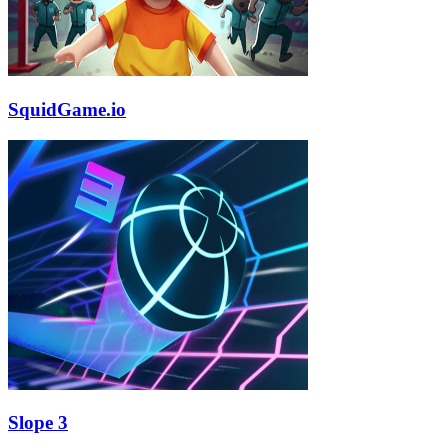
SquidGame.io
Slope 3