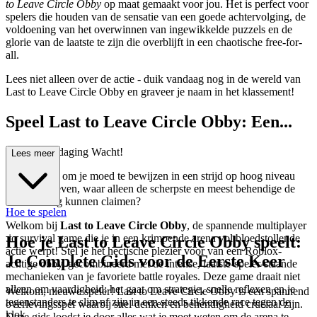
to Leave Circle Obby
op maat gemaakt voor jou. Het is perfect voor
spelers die houden van de sensatie van een goede achtervolging, de
voldoening van het overwinnen van ingewikkelde puzzels en de
glorie van de laatste te zijn die overblijft in een chaotische free-for-
all.
Lees niet alleen over de actie - duik vandaag nog in de wereld van
Last to Leave Circle Obby en graveer je naam in het klassement!
Speel Last to Leave Circle Obby: Een...
Nieuwe Uitdaging Wacht!
Lees meer
Ben je klaar om je moed te bewijzen in een strijd op hoog niveau
om te overleven, waar alleen de scherpste en meest behendige de
overwinning kunnen claimen?
Hoe te spelen
Welkom bij
Last to Leave Circle Obby
, de spannende multiplayer
.io survival game die je in een krimpende arena vol bloedstollende
Hoe je Last to Leave Circle Obby speelt:
actie werpt! Stel je het hectische plezier voor van een Roblox-
Je Complete Gids voor de Eerste Keer
achtige obby, gecombineerd met de intense, laatste-speler-staande
mechanieken van je favoriete battle royales. Deze game draait niet
alleen om vaardigheid; het gaat om strategie, snelle reflexen en je
Welkom, nieuwe speler! Last to Leave Circle Obby is een spannend
tegenstanders te slim af zijn in een steeds tikkende race tegen de
overlevingsspel waarbij snel denken en behendigheid cruciaal zijn.
klok.
Deze gids loodst je door alles wat je moet weten om de arena te