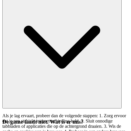
Als je lag ervaart, probeer dan de volgende stappen: 1. Zorg ervoor
dat je een stabiele internetverbinding hebt. 2. Sluit onnodige
De game laadt niet. Wat is er mis?
tabbladen of applicaties die op de achtergrond draaien. 3. Wis de