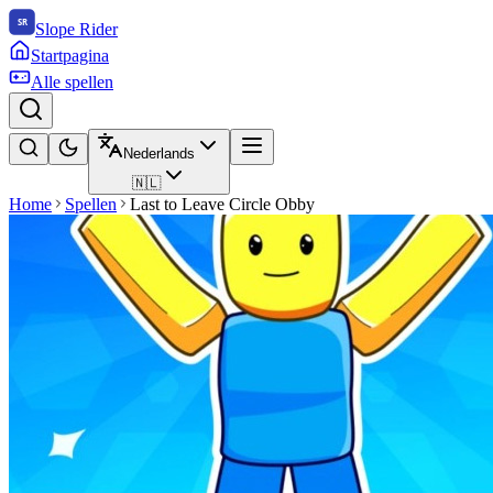
Slope Rider
Startpagina
Alle spellen
Nederlands
🇳🇱
Home
Spellen
Last to Leave Circle Obby