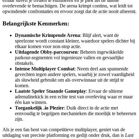
ernaar streeft je rivalen te elimineren en je plek als de laatste
overlevende te bemachtigen. De arena krimpt continu, wat leidt tot
opwindende confrontaties en ervoor zorgt dat de actie nooit afneemt.
Belangrijkste Kenmerken:
Dynamische Krimpende Arena
: Blijf alert, want de
speelzone wordt constant kleiner, waardoor spelers dichter bij
elkaar komen voor non-stop actie.
Uitdagende Obby-parcoursen
: Beheers ingewikkelde
parkour-segmenten vol ingenieuze vallen en gevaarlijke
obstakels.
Intense Multiplayer Combat
: Neem deel aan spannende
gevechten tegen andere spelers, waarbij je zowel vaardigheid
als sluwheid gebruikt om als overwinnaar uit de strijd te
komen.
Laatste Speler Staande Gameplay
: Ervaar de ultieme
adrenalinekick in een echte test van overleving waar er maar
één kan winnen.
Toegankelijk .io Plezier
: Duik direct in de actie met
eenvoudig te begrijpen mechanieken die moeilijk te beheersen
zijn.
Als je een fan bent van competitieve multiplayer, geniet van de
uitdaging van precisie platforming en gedijt onder druk, dan is
Last