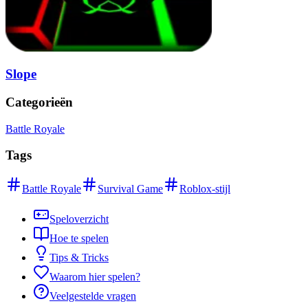
Slope
Categorieën
Battle Royale
Tags
Battle Royale
Survival Game
Roblox-stijl
Speloverzicht
Hoe te spelen
Tips & Tricks
Waarom hier spelen?
Veelgestelde vragen