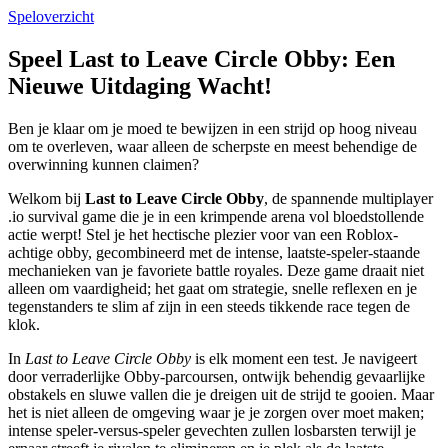
Speloverzicht
Speel Last to Leave Circle Obby: Een
Nieuwe Uitdaging Wacht!
Ben je klaar om je moed te bewijzen in een strijd op hoog niveau
om te overleven, waar alleen de scherpste en meest behendige de
overwinning kunnen claimen?
Welkom bij
Last to Leave Circle Obby
, de spannende multiplayer
.io survival game die je in een krimpende arena vol bloedstollende
actie werpt! Stel je het hectische plezier voor van een Roblox-
achtige obby, gecombineerd met de intense, laatste-speler-staande
mechanieken van je favoriete battle royales. Deze game draait niet
alleen om vaardigheid; het gaat om strategie, snelle reflexen en je
tegenstanders te slim af zijn in een steeds tikkende race tegen de
klok.
In
Last to Leave Circle Obby
is elk moment een test. Je navigeert
door verraderlijke Obby-parcoursen, ontwijk behendig gevaarlijke
obstakels en sluwe vallen die je dreigen uit de strijd te gooien. Maar
het is niet alleen de omgeving waar je je zorgen over moet maken;
intense speler-versus-speler gevechten zullen losbarsten terwijl je