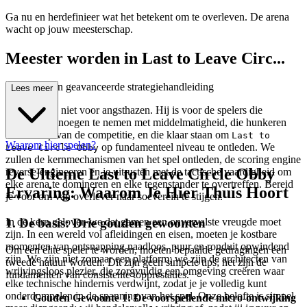
Ga nu en herdefinieer wat het betekent om te overleven. De arena
wacht op jouw meesterschap.
Meester worden in Last to Leave Circ...
le Obby: Een geavanceerde strategiehandleiding
Lees meer
Deze gids is niet voor angsthazen. Hij is voor de spelers die
weigeren genoegen te nemen met middelmatigheid, die hunkeren
naar de top van de competitie, en die klaar staan om
Last to
Waarom hier spelen?
op fundamenteel niveau te ontleden. We
Leave Circle Obby
zullen de kernmechanismen van het spel ontleden, de scoring engine
De Ultieme Last to Leave Circle Obby
reverse-engineeren en je uitrusten met de tactische vaardigheid om
elke arena te domineren en elke tegenstander te overtreffen. Bereid
Ervaring: Waarom Je Hier Thuis Hoort
je voor om van overlever naar soeverein te stijgen.
1. De basis: Drie gouden gewoonten
In de kern geloven we dat gamen een onvervalste vreugde moet
zijn. In een wereld vol afleidingen en eisen, moeten je kostbare
momenten van ontsnapping naadloos, puur en ronduit opwindend
Om een elite speler te worden, moeten bepaalde gedragingen een
zijn. We zijn niet zomaar een platform; we zijn de architecten van
tweede natuur worden. Dit zijn geen simpele tips; het zijn de
wrijvingsloos plezier, die zorgvuldig een omgeving creëren waar
fundamenten van consistente topprestaties.
elke technische hindernis verdwijnt, zodat je je volledig kunt
onderdompelen in de spanning van het spel. Onze belofte is simpel
Gouden Gewoonte 1: De voorspellende micro-ontwijking