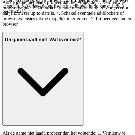
cache en cookies van je browser. 4. Probeer in een andere browser
Als de game niet laadt, probeer dan het volgende: 1. Vernieuw je
te spelen. 5. Verlaag de grafische instellingen in de game, indien
browserpagina. 2. Controleer je internetverbinding. 3. Zorg ervoor
beschikbaar.
dat je browser up-to-date is. 4. Schakel eventuele ad-blockers of
browserextensies uit die mogelijk interfereren. 5. Probeer een andere
browser.
De game laadt niet. Wat is er mis?
Als de game niet laadt, probeer dan het volgende: 1. Vernieuw je