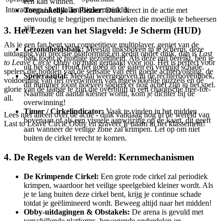
één kan winnen.
Interacteren / Aanvallen
Linkermuisklik
Toegankelijk .io Plezier
: Duik direct in de actie met
eenvoudig te begrijpen mechanieken die moeilijk te beheersen
zijn.
3. Het Lezen van het Slagveld: Je Scherm (HUD)
Als je een fan bent van competitieve multiplayer, geniet van de
Gezondheidsbalk:
Meestal linksboven in je scherm, deze
uitdaging van precisie platforming en gedijt onder druk, dan is
Last
balk toont je huidige gezondheid. Als deze nul bereikt, ben je
to Leave Circle Obby
op maat gemaakt voor jou. Het is perfect voor
uit het spel! Houd het goed in de gaten en vermijd schade.
spelers die houden van de sensatie van een goede achtervolging, de
Speleraantal:
Meestal weergegeven in de rechterbovenhoek,
voldoening van het overwinnen van ingewikkelde puzzels en de
dit nummer toont hoeveel spelers er nog actief zijn in het spel.
glorie van de laatste te zijn die overblijft in een chaotische free-for-
Naarmate dit aantal kleiner wordt, kom je dichter bij de
all.
overwinning!
Timer / Cirkelindicator:
Vaak te vinden in het midden
Lees niet alleen over de actie - duik vandaag nog in de wereld van
bovenaan of als een visuele aanwijzing op de kaart, dit geeft
Last to Leave Circle Obby en graveer je naam in het klassement!
aan wanneer de veilige zone zal krimpen. Let op om niet
buiten de cirkel terecht te komen.
4. De Regels van de Wereld: Kernmechanismen
De Krimpende Cirkel:
Een grote rode cirkel zal periodiek
krimpen, waardoor het veilige speelgebied kleiner wordt. Als
je te lang buiten deze cirkel bent, krijg je continue schade
totdat je geëlimineerd wordt. Beweeg altijd naar het midden!
Obby-uitdagingen & Obstakels:
De arena is gevuld met
verschillende platforms, bewegende onderdelen en