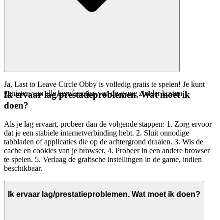
Ja, Last to Leave Circle Obby is volledig gratis te spelen! Je kunt
genieten van alle kernfuncties van de game zonder kosten.
Ik ervaar lag/prestatieproblemen. Wat moet ik
doen?
Als je lag ervaart, probeer dan de volgende stappen: 1. Zorg ervoor
dat je een stabiele internetverbinding hebt. 2. Sluit onnodige
tabbladen of applicaties die op de achtergrond draaien. 3. Wis de
cache en cookies van je browser. 4. Probeer in een andere browser
te spelen. 5. Verlaag de grafische instellingen in de game, indien
beschikbaar.
Ik ervaar lag/prestatieproblemen. Wat moet ik doen?