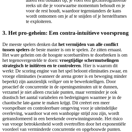
alleen een obstakel op; je voert een gechoreografeerde
reeks uit die je voorwaartse momentum behoudt en je
voor de rest houdt, waardoor tegenstanders de kans
wordt ontnomen om je af te snijden of je herstelframes
te exploiteren.
3. Het pro-geheim: Een contra-intuïtieve voorsprong
De meeste spelers denken dat
het vermijden van alle conflict
tussen spelers
de beste manier is om te spelen. Ze zitten ernaast.
Het ware geheim om de hoogste scorebarrières te doorbreken is om
het tegenovergestelde te doen:
vroegtijdige schermutselingen
strategisch te initiëren en te controleren
. Hier is waarom dit
werkt: De scoring engine van het spel beloont eliminaties zwaar, en
vroege eliminaties (wanneer de arena groter is en beweging minder
beperkt) zijn aanzienlijk
veiliger
om te bewerkstelligen. Door
proactief de concurrentie in de openingsminuten uit te dunnen,
verzamel je niet alleen cruciale punten, maar verminder je ook
drastisch het aantal variabelen en bedreigingen waarmee je in de
chaotische late-game te maken krijgt. Dit creëert een meer
voorspelbare en controleerbare omgeving voor je uiteindelijke
overleving, waardoor wat een wanhopige strijd zou zijn, wordt
getransformeerd in een berekende overwinningsronde. Het risico
van vroege betrokkenheid wordt overtroffen door het exponentiële
voordeel van verminderde concurrentie en opgebouwde punten.