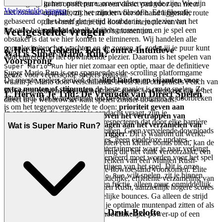
overtuiging: gamen moet pure, onvervalste vreugde zijn. We zijn
in het opofferen van een direct pad voor een meer
Veelgestelde vragen
niet zomaar een platform; we zijn een filosofie. Een filosofie
optimale, zij het minder voor de hand liggende, route
gebaseerd op het besef dat je tijd kostbaar is, je plezier van het
die wordt gecreëerd door de interactie van het
Veelgestelde vragen
grootste belang is en dat elk wrijving tussen jou en je spel een
spookblok met Mario's momentum.
obstakel is dat we hier komen te elimineren. Wij handelen alle
complexiteiten, het wachten en de zorgen af, zodat jij je puur kunt
3. Het Pro-Geheim: Een Contra-Intuïtieve
Wat is Super Mario Run?
concentreren op het opwindende plezier. Daarom is het spelen van
Voorsprong
hier niet zomaar een optie, maar de definitieve
Super Mario Run
Super Mario Run is een spannende side-scrolling platformgame
keuze voor veeleisende spelers zoals jij.
De meeste spelers denken dat
altijd landen op vijanden voor
waarin je Mario door verschillende levels leidt om prinses Peach van
extra munten of stijpunten
de beste manier is om te spelen. Ze
Bowser te redden. Het is een 'iframe'-game, wat betekent dat je het
1. Herwin Je Tijd: De Vreugde van Direct Spelen
zitten fout. Het ware geheim om de 500k scoregrens te doorbreken
direct in je webbrowser kunt spelen zonder downloads!
is om het tegenovergestelde te doen:
prioriteit geven aan
In een wereld die constant je aandacht vraagt, zijn je
ononderbroken momentum boven het vertrappen van
vrijetijdsbestedingen heilig. We respecteren dat door elke barrière
vijanden, tenzij ze direct bijdragen aan het verzamelen van
Wat is Super Mario Run?
tussen jou en je plezier weg te nemen. Geen vervelende downloads
munten of een Munten Rush-trigger
. Dit is waarom dit werkt:
meer, geen frustrerende installaties, geen eindeloze updates -
Hoewel het vertrappen van vijanden een kleine bonus biedt, kan de
gewoon direct toegang tot het entertainment waar je naar verlangt.
tijdelijke pauze of trajectverandering die het vaak veroorzaakt, een
We geloven dat anticipatie gereserveerd moet worden voor het spel
muntenketting verbreken, het bereiken van een Munten Rush-
zelf, niet voor het aan de praat krijgen van het spel. Dit is onze
segment vertragen of een cruciale flowtoestand voorkomen. Elite
belofte: wanneer je
wilt spelen, zit je binnen
Super Mario Run
spelers begrijpen dat de onophoudelijke, efficiënte verzameling van
enkele seconden in het spel. Geen frictie, alleen puur, onmiddellijk
alle
munten, vooral tijdens Munten Rush, aanzienlijk hogere scores
plezier.
oplevert dan sporadische vijandelijke bounces. Ga alleen de strijd
aan met vijanden als ze direct in je optimale muntenpad zitten of als
2. Eerlijk Plezier: De Nul-Druk-Belofte
hun nederlaag snel leidt tot een noodzakelijke power-up of een