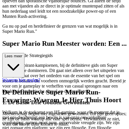
oplevert dan sporadische vijandelijke bounces. Ga alleen de strijd
aan met vijanden als ze direct in je optimale muntenpad zitten of als
hun nederlaag snel leidt tot een noodzakelijke power-up of een
Munten Rush-activering.
Ga nu op pad en herdefinieer de grenzen van wat mogelijk is in
Super Mario Run."
Super Mario Run Meester worden: Een ...
Geavanceerde Strategiegids
Lees meer
Welkom, aspirant-kampioenen, bij de definitieve gids om Super
Mario Run te domineren. Dit gaat niet alleen over het uitspelen van
levels; het gaat over het ontleden van de essentie van het spel om
Waarom hier spelen?
scores te behalen die voorheen onmogelijk werden geacht. Bereid je
voor om je gameplay te verheffen van casual sprongen naar een
De Definitieve Super Mario Run-
berekende, strategische aanval op de ranglijsten.
Ervaring: Waarom Je Hier Thuis Hoort
1. De Basis: Drie Gouden Gewoonten
Welkom in de toekomst van H5-gaming, waar elk moment dat je
Meesterschap begint met ingesleten gewoonten. Dit zijn geen opties;
met ons doorbrengt een bewijs is van onze onwankelbare
ze zijn de basis waarop alle elite spel berust. Verwaarloos ze niet,
overtuiging: gamen moet pure, onvervalste vreugde zijn. We zijn
want dat kan je duur komen te staan.
niet zomaar een platform; we zijn een filosofie. Een filosofie