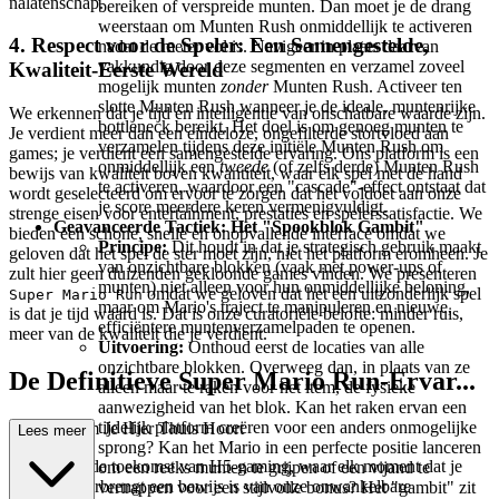
nalatenschap.
bereiken of verspreide munten. Dan moet je de drang
weerstaan om Munten Rush onmiddellijk te activeren
4. Respect voor de Speler: Een Samengestelde,
nadat de meter vol is. Navigeer in plaats daarvan
vakkundig door deze segmenten en verzamel zoveel
Kwaliteit-Eerste Wereld
mogelijk munten
zonder
Munten Rush. Activeer ten
slotte Munten Rush wanneer je de ideale, muntenrijke
We erkennen dat je tijd en intelligentie van onschatbare waarde zijn.
bottleneck bereikt. Het doel is om genoeg munten te
Je verdient meer dan een eindeloze, ongefilterde stortvloed aan
verzamelen tijdens deze initiële Munten Rush om
games; je verdient een samengestelde ervaring. Ons platform is een
onmiddellijk een
tweede
(of zelfs derde) Munten Rush
bewijs van kwaliteit boven kwantiteit, waar elk spel met de hand
te activeren, waardoor een "cascade"-effect ontstaat dat
wordt geselecteerd om ervoor te zorgen dat het voldoet aan onze
je score meerdere keren vermenigvuldigt.
strenge eisen voor entertainment, prestaties en spelerssatisfactie. We
Geavanceerde Tactiek: Het "Spookblok Gambit"
bieden een schone, snelle en onopvallende interface omdat we
Principe:
Dit houdt in dat je strategisch gebruik maakt
geloven dat het spel de ster moet zijn, niet het platform eromheen. Je
van onzichtbare blokken (vaak met power-ups of
zult hier geen duizenden gekloonde games vinden. We presenteren
munten) niet alleen voor hun onmiddellijke beloning,
omdat we geloven dat het een uitzonderlijk spel
Super Mario Run
maar om Mario's traject te manipuleren en nieuwe,
is dat je tijd waard is. Dat is onze curatoriële belofte: minder ruis,
efficiëntere muntenverzamelpaden te openen.
meer van de kwaliteit die je verdient.
Uitvoering:
Onthoud eerst de locaties van alle
onzichtbare blokken. Overweeg dan, in plaats van ze
De Definitieve Super Mario Run-Ervar...
alleen maar te raken voor het item, de fysieke
aanwezigheid van het blok. Kan het raken ervan een
tijdelijk platform creëren voor een anders onmogelijke
ing: Waarom Je Hier Thuis Hoort
Lees meer
sprong? Kan het Mario in een perfecte positie lanceren
Welkom in de toekomst van H5-gaming, waar elk moment dat je
om een reeks munten te grijpen of een vijand te
met ons doorbrengt een bewijs is van onze onwankelbare
vertrappen voor een stijlvolle bonus? Het "gambit" zit