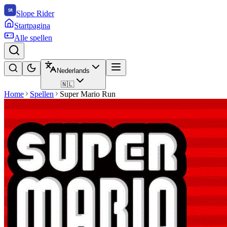
Slope Rider
Startpagina
Alle spellen
Nederlands
🇳🇱
Home
Spellen
Super Mario Run