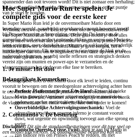
spannender dan ooit tevoren wordt! Dit is niet zomaar een herhaling;
Hoe Super Mario Run te spelen: Je
het is een verfijnde ervaring die is ontworpen om je op het puntje
van je stoel te houden.
complete gids voor de eerste keer
In Super Mario Run leid je de onvermoeibare Mario door een
levendige wereld, waarbij hij voortdurend vooruit beweegt terwijl
Welkom, nieuwe speler! Bereid je voor om de spannende wereld
hij Bowser's vurige achtervolging ontvlucht. De kern van de
van Super Mario Run in te duiken. Deze gids loodst je door alles
gameplay draait om perfect getimede tikken en vegen om Mario te
wat je moet weten om aan je avontuur te beginnen, prinses Peach te
laten springen, over obstakels te springen en vakkundig verraderlijk
redden en Bowser te ontvluchten. Maak je geen zorgen, het is
terrein te navigeren. Elk moment is een race tegen de klok en de
makkelijker dan ooit om te beginnen, en met deze tips ren je in een
naderende vlammen, waarbij snelle reflexen en strategisch denken
mum van tijd als een pro!
vereist zijn om munten en power-ups te verzamelen en de
vlaggenmast aan het einde van elke fase te bereiken.
1. Je missie: Het doel
Belangrijkste Kenmerken:
Je belangrijkste doel is om Mario door elk level te leiden, continu
vooruit te bewegen om de meedogenloze achtervolging achter hem
Perfecte Platformactie met Één Hand:
Ervaar klassieke
te ontvluchten, en uiteindelijk prinses Peach te redden uit de
Mario-gameplay opnieuw uitgevonden voor moeiteloos,
klauwen van Bowser. Verzamel zoveel mogelijk munten en bereik
onderweg spelen met intuïtieve tikbesturing.
de vlaggenmast aan het einde van elke fase om verder te komen!
Onverbiddelijke Achtervolgingsmechaniek:
Voel de
adrenaline terwijl een enorme inferno je constant vooruit
2. Commando's: De besturing
duwt, wat urgentie en opwinding toevoegt aan elke sprong en
sprint.
Disclaimer:
Dit zijn de standaardbesturingen voor dit type spel op
Iconische Queeste, Frisse Twist:
Sluit je aan bij Mario in
een mobiel touchscreen. De daadwerkelijke besturing kan iets
zijn tijdloze reis om Prinses Peach te redden, nu met