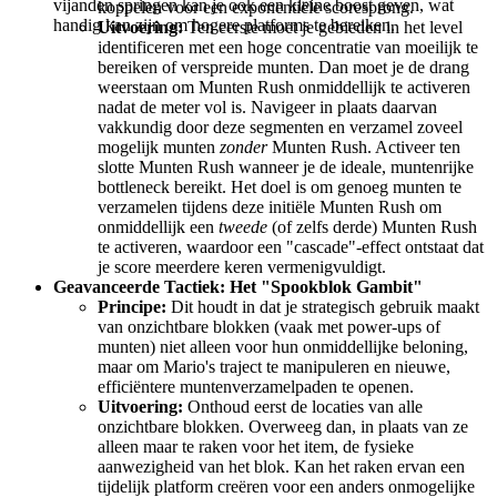
vijanden springen kan je ook een kleine boost geven, wat
koppelen voor een exponentiële scoresprong.
handig kan zijn om hogere platforms te bereiken.
Uitvoering:
Ten eerste moet je gebieden in het level
identificeren met een hoge concentratie van moeilijk te
bereiken of verspreide munten. Dan moet je de drang
weerstaan om Munten Rush onmiddellijk te activeren
nadat de meter vol is. Navigeer in plaats daarvan
vakkundig door deze segmenten en verzamel zoveel
mogelijk munten
zonder
Munten Rush. Activeer ten
slotte Munten Rush wanneer je de ideale, muntenrijke
bottleneck bereikt. Het doel is om genoeg munten te
verzamelen tijdens deze initiële Munten Rush om
onmiddellijk een
tweede
(of zelfs derde) Munten Rush
te activeren, waardoor een "cascade"-effect ontstaat dat
je score meerdere keren vermenigvuldigt.
Geavanceerde Tactiek: Het "Spookblok Gambit"
Principe:
Dit houdt in dat je strategisch gebruik maakt
van onzichtbare blokken (vaak met power-ups of
munten) niet alleen voor hun onmiddellijke beloning,
maar om Mario's traject te manipuleren en nieuwe,
efficiëntere muntenverzamelpaden te openen.
Uitvoering:
Onthoud eerst de locaties van alle
onzichtbare blokken. Overweeg dan, in plaats van ze
alleen maar te raken voor het item, de fysieke
aanwezigheid van het blok. Kan het raken ervan een
tijdelijk platform creëren voor een anders onmogelijke