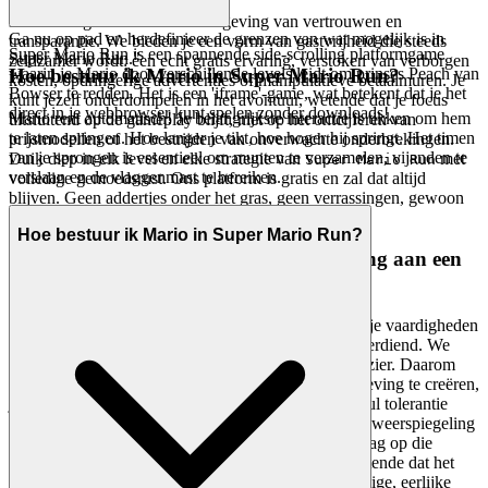
Munten Rush-activering.
Echte vreugde bloeit in een omgeving van vertrouwen en
Ga nu op pad en herdefinieer de grenzen van wat mogelijk is in
transparantie. We bieden je een vorm van gastvrijheid die steeds
Super Mario Run is een spannende side-scrolling platformgame
Super Mario Run."
zeldzamer wordt: een echt gratis ervaring, verstoken van verborgen
waarin je Mario door verschillende levels leidt om prinses Peach van
Hoe bestuur ik Mario in Super Mario Run?
kosten, opdringerige advertenties of manipulatieve betaalmuren. Je
Bowser te redden. Het is een 'iframe'-game, wat betekent dat je het
kunt jezelf onderdompelen in het avontuur, wetende dat je focus
direct in je webbrowser kunt spelen zonder downloads!
Mario rent automatisch! Je belangrijkste interactie is tikken om hem
uitsluitend op de gameplay blijft, niet op het ontcijferen van
te laten springen. Hoe langer je tikt, hoe hoger hij springt. Het timen
prijsmodellen of het bestrijden van onverwachte onderbrekingen.
van je sprongen is essentieel om munten te verzamelen, vijanden te
Duik diep in elk level en elke strategie van
met
Super Mario Run
verslaan en de vlaggenmast te bereiken.
volledige gemoedsrust. Ons platform is gratis en zal dat altijd
blijven. Geen addertjes onder het gras, geen verrassingen, gewoon
eerlijk vermaak.
Hoe bestuur ik Mario in Super Mario Run?
3. Speel met Vertrouwen: Onze Toewijding aan een
Eerlijk & Veilig Veld
Gamen moet een toevluchtsoord zijn, een plek waar je vaardigheden
echt worden getest en je prestaties oprecht worden verdiend. We
begrijpen dat gemoedsrust essentieel is voor echt plezier. Daarom
zetten we ons in om een veilige en respectvolle omgeving te creëren,
je gegevens te beschermen en een strikt beleid van nul tolerantie
tegen vals spelen te handhaven. Je succes hier is een weerspiegeling
van je talent, onbesmet door oneerlijke voordelen. Jaag op die
toppositie op het
-klassement, wetende dat het
Super Mario Run
een echte test van vaardigheid is. We bouwen de veilige, eerlijke