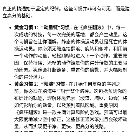
真正的精通始于坚定的纪律。这些习惯并非可有可无，而是建
立高分的基础。
黄金习惯 1：“动量链”习惯
- 在《疯狂翻滚》中，每一
次成功的特技，每一次完美的落地，都会产生动量。这
个习惯旨在让你理解，静态的体操运动员就是死亡的体
操运动员。你必须无缝连接翻滚、旋转和俯冲，利用前
一个动作的动量，轻松顺畅地进入下一个动作。重要原
因：保持持续、流畅的动作链是你的得分倍数的主要驱
动因素。犹豫会打断链条，重置你的倍数，并大幅限制
你的得分潜力。
黄金习惯 2：“预演”习惯
- 在开始任何复杂的序列之
前，你必须在脑海中“飞行”整个路径。这包括预测你的
布娃娃的轨迹，理解环境元素（坡道、墙壁、边缘）将
如何影响你的动量，以及预判着陆区域。重要原因：
《疯狂翻滚》是一款充满计算风险的游戏。预演可以最
大限度地减少空中修正，这些修正通常笨拙且会破坏动
量，从而实现更干净、更快、更高分的线路。