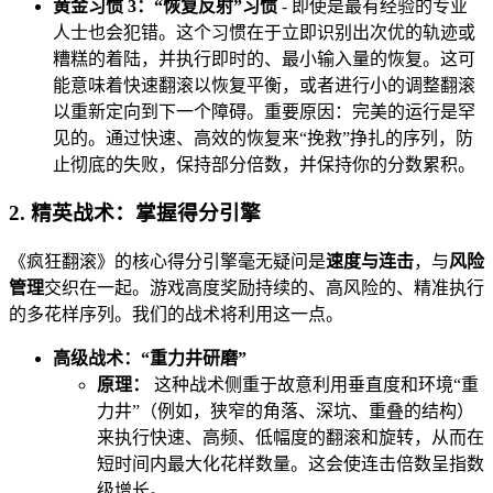
黄金习惯 3：“恢复反射”习惯
- 即使是最有经验的专业
人士也会犯错。这个习惯在于立即识别出次优的轨迹或
糟糕的着陆，并执行即时的、最小输入量的恢复。这可
能意味着快速翻滚以恢复平衡，或者进行小的调整翻滚
以重新定向到下一个障碍。重要原因：完美的运行是罕
见的。通过快速、高效的恢复来“挽救”挣扎的序列，防
止彻底的失败，保持部分倍数，并保持你的分数累积。
2. 精英战术：掌握得分引擎
《疯狂翻滚》的核心得分引擎毫无疑问是
速度与连击
，与
风险
管理
交织在一起。游戏高度奖励持续的、高风险的、精准执行
的多花样序列。我们的战术将利用这一点。
高级战术：“重力井研磨”
原理：
这种战术侧重于故意利用垂直度和环境“重
力井”（例如，狭窄的角落、深坑、重叠的结构）
来执行快速、高频、低幅度的翻滚和旋转，从而在
短时间内最大化花样数量。这会使连击倍数呈指数
级增长。