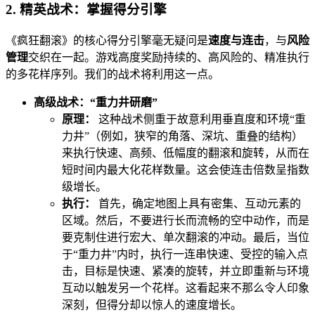
2. 精英战术：掌握得分引擎
《疯狂翻滚》的核心得分引擎毫无疑问是
速度与连击
，与
风险
管理
交织在一起。游戏高度奖励持续的、高风险的、精准执行
的多花样序列。我们的战术将利用这一点。
高级战术：“重力井研磨”
原理：
这种战术侧重于故意利用垂直度和环境“重
力井”（例如，狭窄的角落、深坑、重叠的结构）
来执行快速、高频、低幅度的翻滚和旋转，从而在
短时间内最大化花样数量。这会使连击倍数呈指数
级增长。
执行：
首先，确定地图上具有密集、互动元素的
区域。然后，不要进行长而流畅的空中动作，而是
要克制住进行宏大、单次翻滚的冲动。最后，当位
于“重力井”内时，执行一连串快速、受控的输入点
击，目标是快速、紧凑的旋转，并立即重新与环境
互动以触发另一个花样。这看起来不那么令人印象
深刻，但得分却以惊人的速度增长。