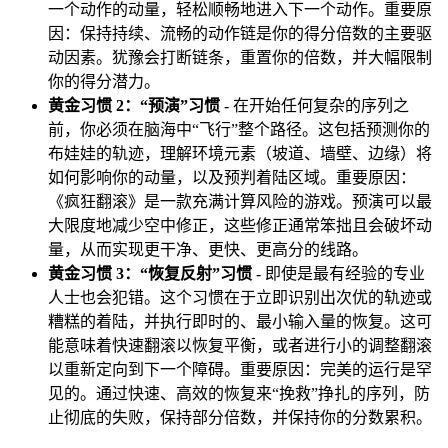
一个动作的动量，轻松顺畅地进入下一个动作。重要原
因：保持持续、流畅的动作链是你的得分倍数的主要驱
动因素。犹豫会打断链条，重置你的倍数，并大幅限制
你的得分潜力。
黄金习惯 2：“预演”习惯
- 在开始任何复杂的序列之
前，你必须在脑海中“飞行”整个路径。这包括预测你的
布娃娃的轨迹，理解环境元素（坡道、墙壁、边缘）将
如何影响你的动量，以及预判着陆区域。重要原因：
《疯狂翻滚》是一款充满计算风险的游戏。预演可以最
大限度地减少空中修正，这些修正通常笨拙且会破坏动
量，从而实现更干净、更快、更高分的线路。
黄金习惯 3：“恢复反射”习惯
- 即使是最有经验的专业
人士也会犯错。这个习惯在于立即识别出次优的轨迹或
糟糕的着陆，并执行即时的、最小输入量的恢复。这可
能意味着快速翻滚以恢复平衡，或者进行小的调整翻滚
以重新定向到下一个障碍。重要原因：完美的运行是罕
见的。通过快速、高效的恢复来“挽救”挣扎的序列，防
止彻底的失败，保持部分倍数，并保持你的分数累积。