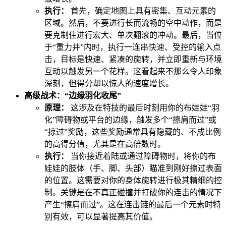
执行：
首先，确定地图上具有密集、互动元素的
区域。然后，不要进行长而流畅的空中动作，而是
要克制住进行宏大、单次翻滚的冲动。最后，当位
于“重力井”内时，执行一连串快速、受控的输入点
击，目标是快速、紧凑的旋转，并立即重新与环境
互动以触发另一个花样。这看起来不那么令人印象
深刻，但得分却以惊人的速度增长。
高级战术：“边缘羽化收尾”
原理：
这涉及在特技的最后时刻用你的布娃娃“羽
化”障碍物或平台的边缘，触发多个“擦肩而过”或
“掠过”奖励，这些奖励通常具有隐藏的、不成比例
的高得分值，尤其是在高倍数时。
执行：
当你接近着陆或通过障碍物时，将你的布
娃娃的肢体（手、脚、头部）瞄准到刚好擦过表面
的位置。这需要对你的身体旋转进行极其精细的控
制。关键是在不真正碰撞并打破你的连击的情况下
产生“擦肩而过”。这在连击链的最后一个元素时特
别有效，可以显著提高其价值。