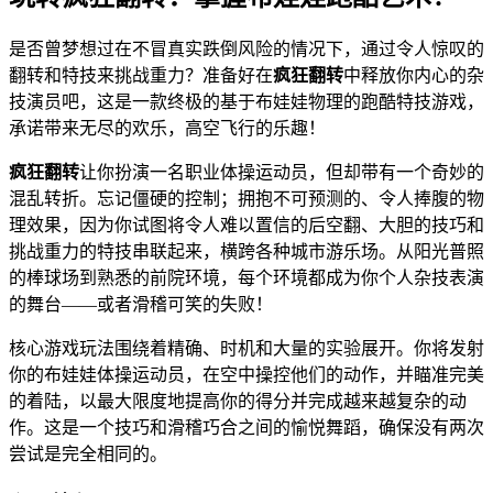
是否曾梦想过在不冒真实跌倒风险的情况下，通过令人惊叹的
翻转和特技来挑战重力？准备好在
疯狂翻转
中释放你内心的杂
技演员吧，这是一款终极的基于布娃娃物理的跑酷特技游戏，
承诺带来无尽的欢乐，高空飞行的乐趣！
疯狂翻转
让你扮演一名职业体操运动员，但却带有一个奇妙的
混乱转折。忘记僵硬的控制；拥抱不可预测的、令人捧腹的物
理效果，因为你试图将令人难以置信的后空翻、大胆的技巧和
挑战重力的特技串联起来，横跨各种城市游乐场。从阳光普照
的棒球场到熟悉的前院环境，每个环境都成为你个人杂技表演
的舞台——或者滑稽可笑的失败！
核心游戏玩法围绕着精确、时机和大量的实验展开。你将发射
你的布娃娃体操运动员，在空中操控他们的动作，并瞄准完美
的着陆，以最大限度地提高你的得分并完成越来越复杂的动
作。这是一个技巧和滑稽巧合之间的愉悦舞蹈，确保没有两次
尝试是完全相同的。