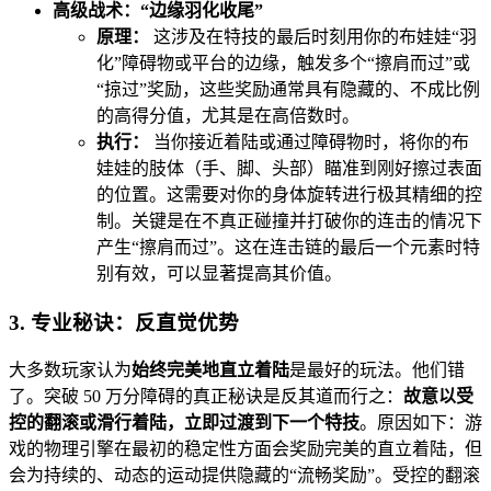
高级战术：“边缘羽化收尾”
原理：
这涉及在特技的最后时刻用你的布娃娃“羽
化”障碍物或平台的边缘，触发多个“擦肩而过”或
“掠过”奖励，这些奖励通常具有隐藏的、不成比例
的高得分值，尤其是在高倍数时。
执行：
当你接近着陆或通过障碍物时，将你的布
娃娃的肢体（手、脚、头部）瞄准到刚好擦过表面
的位置。这需要对你的身体旋转进行极其精细的控
制。关键是在不真正碰撞并打破你的连击的情况下
产生“擦肩而过”。这在连击链的最后一个元素时特
别有效，可以显著提高其价值。
3. 专业秘诀：反直觉优势
大多数玩家认为
始终完美地直立着陆
是最好的玩法。他们错
了。突破 50 万分障碍的真正秘诀是反其道而行之：
故意以受
控的翻滚或滑行着陆，立即过渡到下一个特技
。原因如下：游
戏的物理引擎在最初的稳定性方面会奖励完美的直立着陆，但
会为持续的、动态的运动提供隐藏的“流畅奖励”。受控的翻滚