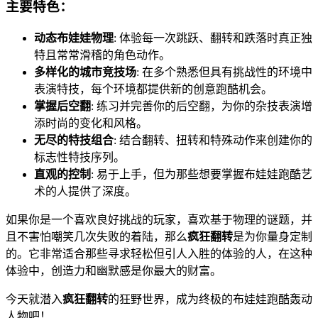
主要特色：
动态布娃娃物理
: 体验每一次跳跃、翻转和跌落时真正独
特且常常滑稽的角色动作。
多样化的城市竞技场
: 在多个熟悉但具有挑战性的环境中
表演特技，每个环境都提供新的创意跑酷机会。
掌握后空翻
: 练习并完善你的后空翻，为你的杂技表演增
添时尚的变化和风格。
无尽的特技组合
: 结合翻转、扭转和特殊动作来创建你的
标志性特技序列。
直观的控制
: 易于上手，但为那些想要掌握布娃娃跑酷艺
术的人提供了深度。
如果你是一个喜欢良好挑战的玩家，喜欢基于物理的谜题，并
且不害怕嘲笑几次失败的着陆，那么
疯狂翻转
是为你量身定制
的。它非常适合那些寻求轻松但引人入胜的体验的人，在这种
体验中，创造力和幽默感是你最大的财富。
今天就潜入
疯狂翻转
的狂野世界，成为终极的布娃娃跑酷轰动
人物吧！