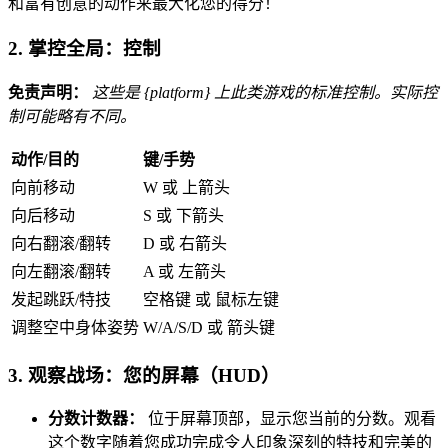
和富有创意的动作来最大化您的得分！
2. 掌控全局：控制
免责声明：
这些是 {platform} 上此类游戏的标准控制。实际控
制可能略有不同。
动作/目的
键/手势
向前移动
W 或 上箭头
向后移动
S 或 下箭头
向右翻滚/翻转
D 或 右箭头
向左翻滚/翻转
A 或 左箭头
发起跳跃/特技
空格键 或 鼠标左键
调整空中身体姿势
W/A/S/D 或 箭头键
3. 观察战场：您的屏幕（HUD）
分数计数器：
位于屏幕顶部，显示您当前的分数。观看
这个数字随着您成功完成令人印象深刻的特技和完美的