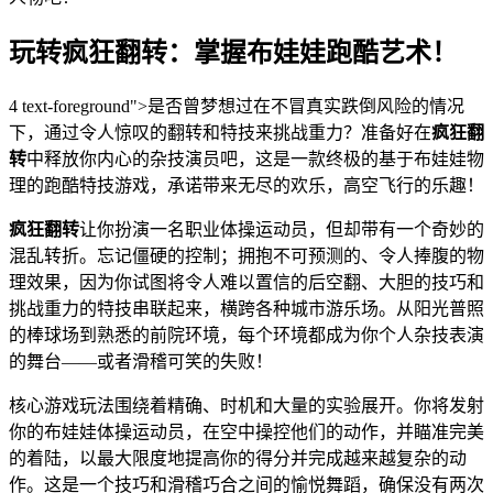
玩转疯狂翻转：掌握布娃娃跑酷艺术！
4 text-foreground">是否曾梦想过在不冒真实跌倒风险的情况
下，通过令人惊叹的翻转和特技来挑战重力？准备好在
疯狂翻
转
中释放你内心的杂技演员吧，这是一款终极的基于布娃娃物
理的跑酷特技游戏，承诺带来无尽的欢乐，高空飞行的乐趣！
疯狂翻转
让你扮演一名职业体操运动员，但却带有一个奇妙的
混乱转折。忘记僵硬的控制；拥抱不可预测的、令人捧腹的物
理效果，因为你试图将令人难以置信的后空翻、大胆的技巧和
挑战重力的特技串联起来，横跨各种城市游乐场。从阳光普照
的棒球场到熟悉的前院环境，每个环境都成为你个人杂技表演
的舞台——或者滑稽可笑的失败！
核心游戏玩法围绕着精确、时机和大量的实验展开。你将发射
你的布娃娃体操运动员，在空中操控他们的动作，并瞄准完美
的着陆，以最大限度地提高你的得分并完成越来越复杂的动
作。这是一个技巧和滑稽巧合之间的愉悦舞蹈，确保没有两次