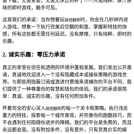
需下载，无需安装，无需无休止的补丁——只需纯粹、原汁原
味的即时游戏，触手可及。
这是我们的承诺：当你想要玩
时，你会在几秒钟内进
搞怪翻转
入游戏。想象一下执行完美后空翻的刺激，掌握新特技的快
感，所有这些都无需任何延迟。没有摩擦，只有纯粹、即时的
乐趣。
2. 诚实乐趣：零压力承诺
真正的享受在信任和透明的环境中蓬勃发展。我们发出公开邀
请，真诚地欢迎进入一个没有隐藏成本或操纵策略的游戏世
界。与那些用隐蔽订阅或激进付费墙来诱捕你的平台不同，我
们提供了一种尊重你的智慧和钱包的体验。我们的承诺很简
单：真诚、诚实的乐趣，没有任何附加条件。
怀着完全的安心深入
的每一个关卡和策略。执行违反
搞怪翻转
重力的特技，探索每一个城市景观，并完善你的跑酷技巧，而
不会遇到任何阻碍你进步的障碍。我们的平台是免费的，而且
永远都会是。没有附加条件，没有意外，只有货真价实的娱