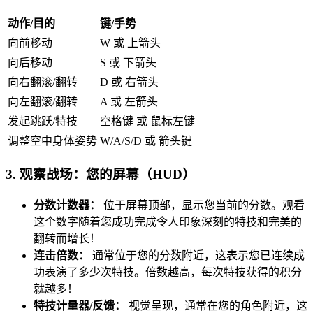
动作/目的
键/手势
向前移动
W 或 上箭头
向后移动
S 或 下箭头
向右翻滚/翻转
D 或 右箭头
向左翻滚/翻转
A 或 左箭头
发起跳跃/特技
空格键 或 鼠标左键
调整空中身体姿势
W/A/S/D 或 箭头键
3. 观察战场：您的屏幕（HUD）
分数计数器：
位于屏幕顶部，显示您当前的分数。观看
这个数字随着您成功完成令人印象深刻的特技和完美的
翻转而增长！
连击倍数：
通常位于您的分数附近，这表示您已连续成
功表演了多少次特技。倍数越高，每次特技获得的积分
就越多！
特技计量器/反馈：
视觉呈现，通常在您的角色附近，这