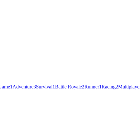
 Game
1
Adventure
3
Survival
1
Battle Royale
2
Runner
1
Racing
2
Multiplaye